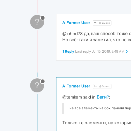
?
A Former User
@Guest
@johnd78 да, ваш способ тоже 
Но всё-таки я заметил, что не 
1 Reply
Last reply
Jul 15, 2019, 8:49 AM
?
A Former User
@Guest
@temkem said in
Баги?
:
не все элементы на бок. панели пе
Только те элементы, на которы