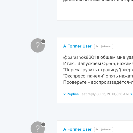
?
A Former User
@Guest
@parashok8601 в общем мне уда
Итак... Запускаем Opera, нажим
"Перезагрузить страницу"(вверх
"Экспресс-панели" опять нажать
Проверьте - воспроизведётся-л
2 Replies
Last reply
Jul 15, 2019, 8:13 AM
?
A Former User
@Guest