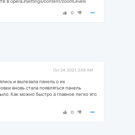
 в opera://settings/content/zoomLevels
0
Oct 24, 2021, 3:59 AM
ялись и вылезала панель о их
овки вновь стала появляться панель
ыло. Как можно быстро а главное легко это
0