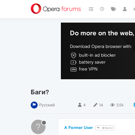
Do more on the web, 
Download Opera browser with:
built-in ad blocker
battery saver
free VPN
Баги?
Русский
4
14
3.5k
?
A Former User
@Guest