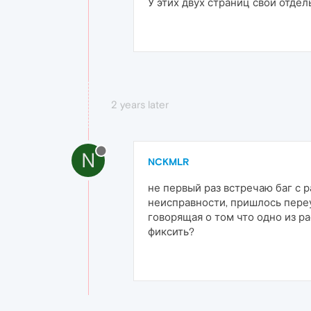
У этих двух страниц свой отдел
2 years later
N
NCKMLR
не первый раз встречаю баг с 
неисправности, пришлось переу
говорящая о том что одно из р
фиксить?