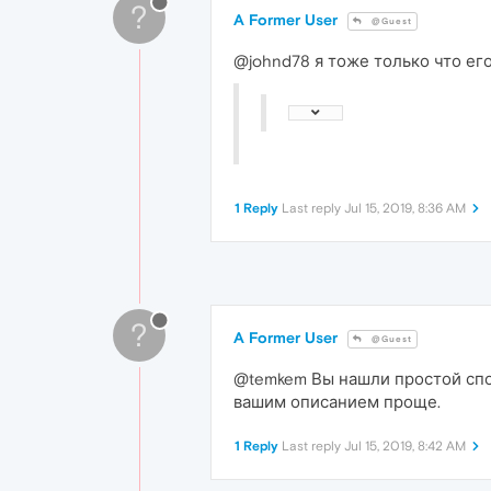
?
A Former User
@Guest
@johnd78 я тоже только что ег
1 Reply
Last reply
Jul 15, 2019, 8:36 AM
?
A Former User
@Guest
@temkem Вы нашли простой спос
вашим описанием проще.
1 Reply
Last reply
Jul 15, 2019, 8:42 AM