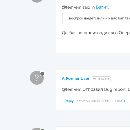
@temkem said in
Баги?
:
воспроизведётся-ли и у вас баг т
Да, баг воспроизводится в Опер
?
A Former User
@Guest
@temkem Отправил Bug report,
1 Reply
Last reply
Jul 15, 2019, 8:17 AM