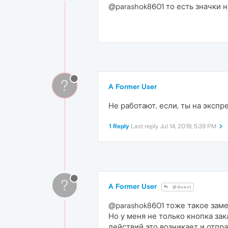
@parashok8601 то есть значки 
?
A Former User
Не работают, если, ты на экспр
1 Reply
Last reply
Jul 14, 2019, 5:39 PM
?
A Former User
@Guest
@parashok8601 тоже такое замеч
Но у меня не только кнопка зак
действий это возникает и отправ