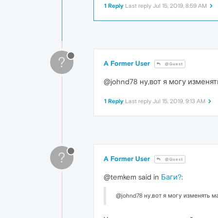
1 Reply
Last reply
Jul 15, 2019, 8:59 AM
?
A Former User
@Guest
@johnd78 ну,вот я могу изменя
1 Reply
Last reply
Jul 15, 2019, 9:13 AM
?
A Former User
@Guest
@temkem said in
Баги?
:
@johnd78 ну,вот я могу изменять м