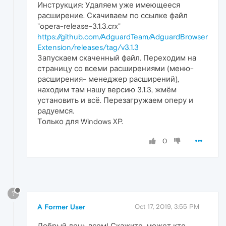
Инструкция: Удаляем уже имеющееся
расширение. Скачиваем по ссылке файл
"opera-release-3.1.3.crx"
https://github.com/AdguardTeam/AdguardBrowser
Extension/releases/tag/v3.1.3
Запускаем скаченный файл. Переходим на
страницу со всеми расширениями (меню-
расширения- менеджер расширений),
находим там нашу версию 3.1.3, жмём
установить и всё. Перезагружаем оперу и
радуемся.
Только для Windows XP.
0
?
A Former User
Oct 17, 2019, 3:55 PM
Добрый день всем! Скажите, может кто