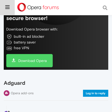
Do more on the web, with a fast and
secure browser!
Download Opera browser with:
built-in ad blocker
battery saver
free VPN
Download Opera
Adguard
Opera add-ons
Log in to reply