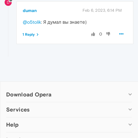
D
duman
Feb 6, 2023, 6:14 PM
@o5tolik
: Я думал вы знаете)
0
1 Reply
Download Opera
Computer browsers
Services
Opera for Windows
Help
Add-ons
Opera for Mac
Opera account
Opera for Linux