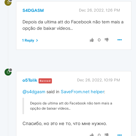
S
S4DGASM
Dec 26, 2022, 1:26 PM
Depois da ultima att do Facebook não tem mais a
opção de baixar vídeos...
0
1 Reply
O
o5Tolik
Dec 26, 2022, 10:19 PM
Banned
@s4dgasm
said in
SaveFrom.net helper
:
Depois da ultima att do Facebook não tem mais a
opção de baixar vídeos...
Спасибо, но это не то, что мне нужно.
0