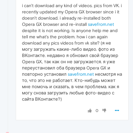
i can't download any kind of videos. pics from VK. i
recently updated my Opera GX browser since i it
doesn't download. i already re-installed both
Opera GX browser and re-install
savefrom.net
despite it is not working. Is anyone help me and
tell me what's the problem. how i can again
download any pics videos from vk site? (я не
могу загружать какие-либо видео. фото из
ВКонтакте. недавно я обновил свой браузер
Opera GX, так как он не загружается. я уже
переустановил оба браузера Opera GX и
повторно установил
savefrom.net
несмотря на
то, что это не работает. Кто-нибудь может
мне помочь и сказать, в чем проблема. как я
могу снова загрузить любые фото-видео с
сайта ВКонтакте?)
0