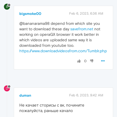
B
bigsmoke00
Feb 6, 2023, 6:36 AM
@bananarama98 depend from which site you
want to download these day
savefrom.net
not
working on operaGX browser it work better in
which videos are uploaded same way it is
downloaded from youtube too.
https://www.downloadvideosfrom.com/Tumblr.php
0
D
duman
Feb 6, 2023, 9:42 AM
Не качает сторисы с вк, почините
пожалуйста, раньше качало