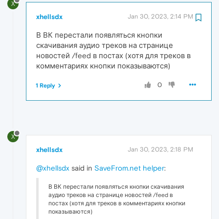
X
xhellsdx
Jan 30, 2023, 2:14 PM
В ВК перестали появляться кнопки
скачивания аудио треков на странице
новостей /feed в постах (хотя для треков в
комментариях кнопки показываются)
0
1 Reply
X
xhellsdx
Jan 30, 2023, 2:18 PM
@xhellsdx
said in
SaveFrom.net helper
:
В ВК перестали появляться кнопки скачивания
аудио треков на странице новостей /feed в
постах (хотя для треков в комментариях кнопки
показываются)