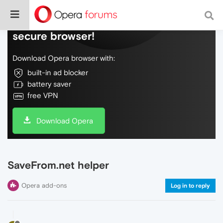
Do more on the web, with a fast and
secure browser!
Download Opera browser with:
built-in ad blocker
battery saver
free VPN
Download Opera
SaveFrom.net helper
Opera add-ons
Log in to reply