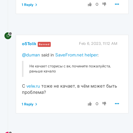
0
1 Reply
O
o5Tolik
Feb 6, 2023, 11:12 AM
Banned
@duman
said in
SaveFrom.net helper
:
Не качает сторисы с вк, почините пожалуйста,
раньше качало
С
velw.ru
тоже не качает, в чём может быть
проблема?
0
1 Reply