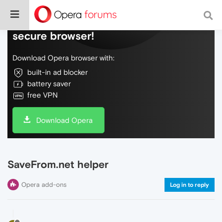
Do more on the web, with a fast and
secure browser!
Download Opera browser with:
built-in ad blocker
battery saver
free VPN
Download Opera
SaveFrom.net helper
Opera add-ons
Log in to reply