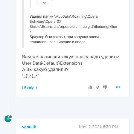
Удалил папку \AppData\Roaming\Opera
Software\Opera GX
Stable\Extensions\npdpplbicnmpoigidfdjadamgfkilaa
k
Браузер был закрыт, при запуске снова
появилось расширение в опере
Вам же написали какую папку надо удалить:
User Data\Default\Extensions
А Вы какую удалили?
¯_(ツ)_/¯
0
1 Reply
V
vanulik
Nov 17, 2021, 6:30 PM