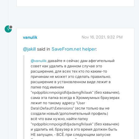
V
vanulik
Nov 16, 2021, 9:32 PM
@jakill
said in
SaveFrom.net helper
:
@vanulik
: давайте я сейчас дам афегительный
совет как удалить в данном случае это
расширение, для всех тех кто по каким-то
причинам не может это сделать правильно.
расширение в установленном виде лежит в
папке под именем
"npdpplbicnmpoigidfdjadamgfkilaak" (без кавычек),
сама эта папка всегда в Хромиумных браузерах
лежит по такому адресу "User
Data\Default\Extensions" (если только вы не
создали новый/дополнительный профиль)
всё что вам нужно, найти папку
"npdpplbicnmpoigidfdjadamgfkilaak" (без кавычек)
и удалить её, браузер в это время должен быть
НЕ запущен, - ВСЁ. при следующем запуске