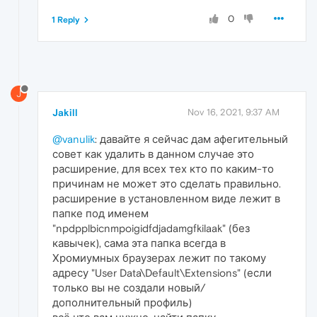
0
1 Reply
J
Jakill
Nov 16, 2021, 9:37 AM
@vanulik
: давайте я сейчас дам афегительный
совет как удалить в данном случае это
расширение, для всех тех кто по каким-то
причинам не может это сделать правильно.
расширение в установленном виде лежит в
папке под именем
"npdpplbicnmpoigidfdjadamgfkilaak" (без
кавычек), сама эта папка всегда в
Хромиумных браузерах лежит по такому
адресу "User Data\Default\Extensions" (если
только вы не создали новый/
дополнительный профиль)