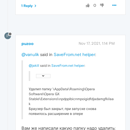
0
1 Reply
P
puzoo
Nov 17, 2021, 1:14 PM
@vanulik
said in
SaveFrom.net helper
:
@jakill
said in
SaveFrom.net helper
:
Удалил папку \AppData\Roaming\Opera
Software\Opera GX
Stable\Extensions\npdpplbicnmpoigidfdjadamgfkilaa
k
Браузер был закрыт, при запуске снова
появилось расширение в опере
Вам же написали какую папку надо удалить: