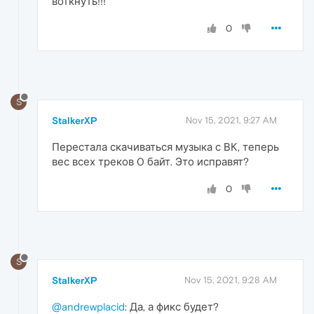
воткнуть!!!
0
S
StalkerXP
Nov 15, 2021, 9:27 AM
Перестала скачиваться музыка с ВК, теперь
вес всех треков 0 байт. Это исправят?
0
S
StalkerXP
Nov 15, 2021, 9:28 AM
@andrewplacid
: Да, а фикс будет?