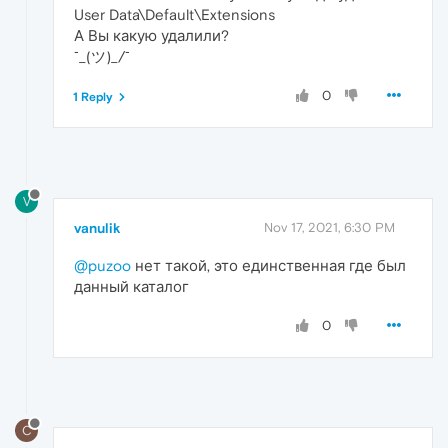
User Data\Default\Extensions
А Вы какую удалили?
¯_(ツ)_/¯
0
1 Reply
V
vanulik
Nov 17, 2021, 6:30 PM
@puzoo
нет такой, это единственная где был
данный каталог
0
C