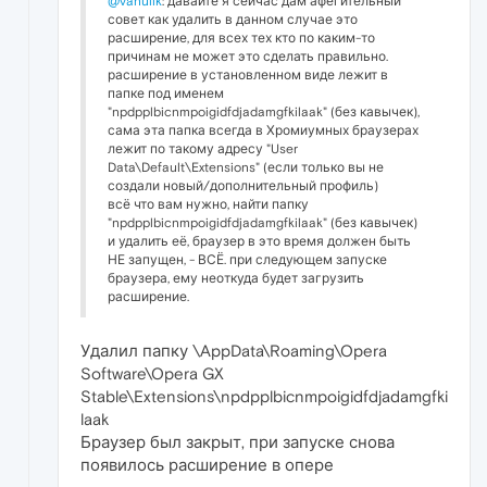
@vanulik
: давайте я сейчас дам афегительный
совет как удалить в данном случае это
расширение, для всех тех кто по каким-то
причинам не может это сделать правильно.
расширение в установленном виде лежит в
папке под именем
"npdpplbicnmpoigidfdjadamgfkilaak" (без кавычек),
сама эта папка всегда в Хромиумных браузерах
лежит по такому адресу "User
Data\Default\Extensions" (если только вы не
создали новый/дополнительный профиль)
всё что вам нужно, найти папку
"npdpplbicnmpoigidfdjadamgfkilaak" (без кавычек)
и удалить её, браузер в это время должен быть
НЕ запущен, - ВСЁ. при следующем запуске
браузера, ему неоткуда будет загрузить
расширение.
Удалил папку \AppData\Roaming\Opera
Software\Opera GX
Stable\Extensions\npdpplbicnmpoigidfdjadamgfki
laak
Браузер был закрыт, при запуске снова
появилось расширение в опере