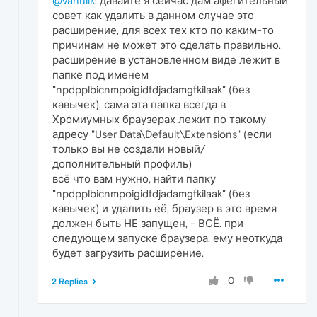
@vanulik
: давайте я сейчас дам афегительный
совет как удалить в данном случае это
расширение, для всех тех кто по каким-то
причинам не может это сделать правильно.
расширение в установленном виде лежит в
папке под именем
"npdpplbicnmpoigidfdjadamgfkilaak" (без
кавычек), сама эта папка всегда в
Хромиумных браузерах лежит по такому
адресу "User Data\Default\Extensions" (если
только вы не создали новый/
дополнительный профиль)
всё что вам нужно, найти папку
"npdpplbicnmpoigidfdjadamgfkilaak" (без
кавычек) и удалить её, браузер в это время
должен быть НЕ запущен, - ВСЁ. при
следующем запуске браузера, ему неоткуда
будет загрузить расширение.
0
2 Replies