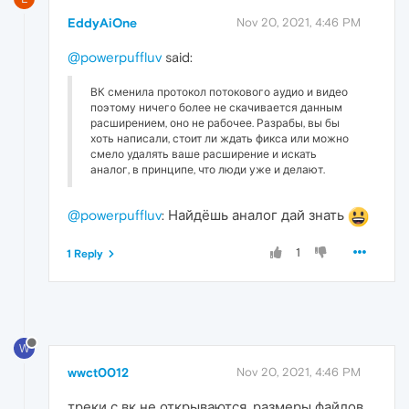
EddyAiOne
Nov 20, 2021, 4:46 PM
@powerpuffluv
said:
ВК сменила протокол потокового аудио и видео
поэтому ничего более не скачивается данным
расширением, оно не рабочее. Разрабы, вы бы
хоть написали, стоит ли ждать фикса или можно
смело удалять ваше расширение и искать
аналог, в принципе, что люди уже и делают.
@powerpuffluv
: Найдёшь аналог дай знать
1
1 Reply
W
wwct0012
Nov 20, 2021, 4:46 PM
треки с вк не открываются, размеры файлов