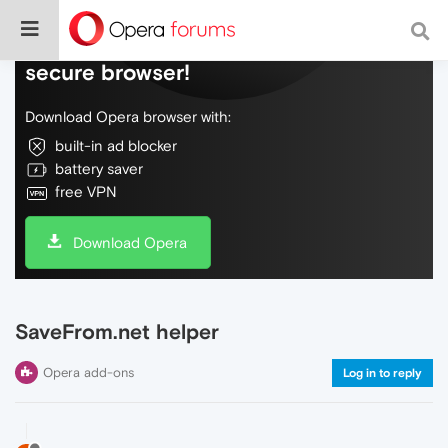
Do more on the web, with a fast and
secure browser!
Download Opera browser with:
built-in ad blocker
battery saver
free VPN
Download Opera
SaveFrom.net helper
Opera add-ons
Log in to reply