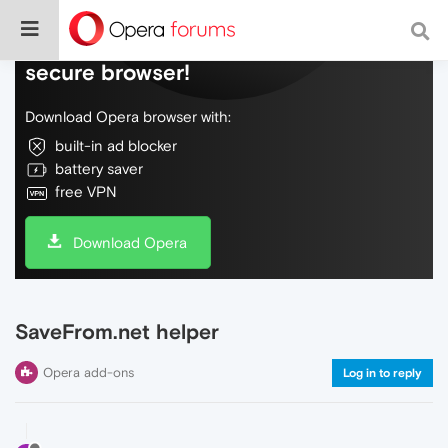
Do more on the web, with a fast and
secure browser!
Download Opera browser with:
built-in ad blocker
battery saver
free VPN
Download Opera
SaveFrom.net helper
Opera add-ons
Log in to reply