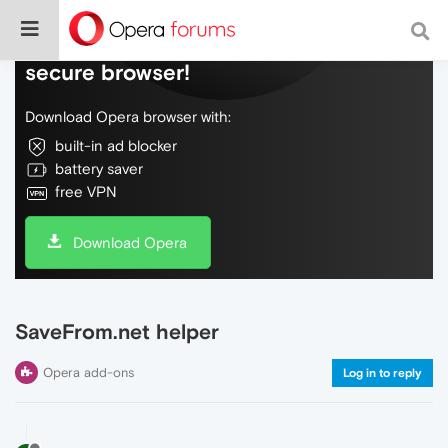
Do more on the web, with a fast and
secure browser!
Download Opera browser with:
built-in ad blocker
battery saver
free VPN
Download Opera
SaveFrom.net helper
Opera add-ons
Log in to reply