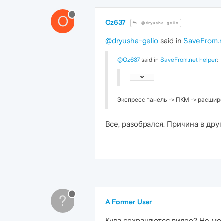
O
Oz637
@dryusha-gelio
@dryusha-gelio
said in
SaveFrom.n
@Oz637
said in
SaveFrom.net helper
:
Экспресс панель -> ПКМ -> расшире
Все, разобрался. Причина в дру
?
A Former User
Куда сохраняются видео? Не мо