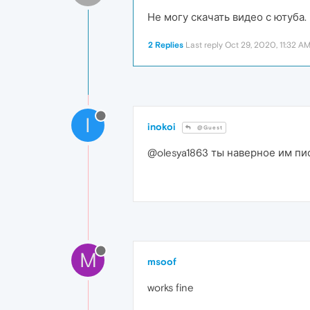
Не могу скачать видео с ютуба.
2 Replies
Last reply
Oct 29, 2020, 11:32 A
I
inokoi
@Guest
@olesya1863 ты наверное им пис
M
msoof
works fine