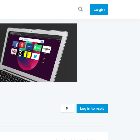
Login
Log in to reply