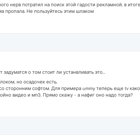
ого нерв потратил на поиск этой гадости рекламной, в итог
ма пропала. Не пользуйтесь этим шлаком
ит задуматся о том стоит ли устанвливать это...
локом, но осадочек есть.
о сторонним софтом. Для примера ummy теперь еще tv какой
йно видео и мп3. Прямо скажу - а нафиг оно надо тогда?