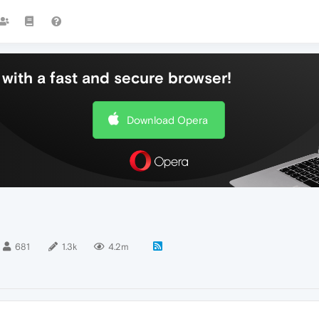
with a fast and secure browser!
Download Opera
681
1.3k
4.2m