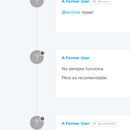
?
A Former User
@arcona
@arcona
: чушь!
?
A Former User
No siempre funciona.
Pero es recomendable.
?
A Former User
@axmed995