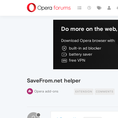
Do more on the web, 
Download Opera browser with:
built-in ad blocker
battery saver
free VPN
SaveFrom.net helper
Opera add-ons
EXTENSION
COMMENTS