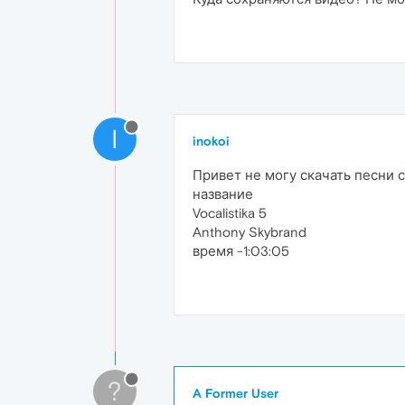
I
inokoi
Привет не могу скачать песни с
название
Vocalistika 5
Anthony Skybrand
время -1:03:05
?
A Former User