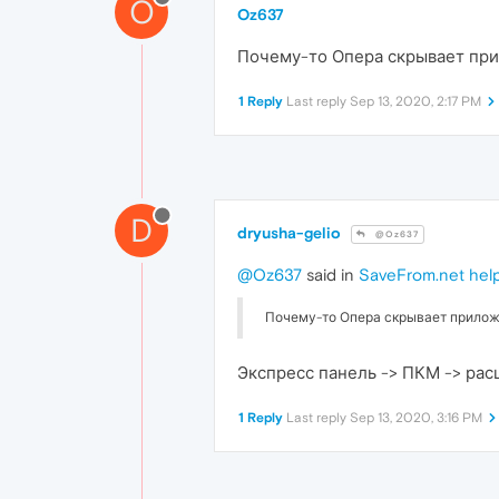
O
Oz637
Почему-то Опера скрывает прил
1 Reply
Last reply
Sep 13, 2020, 2:17 PM
D
dryusha-gelio
@Oz637
@Oz637
said in
SaveFrom.net hel
Почему-то Опера скрывает приложе
Экспресс панель -> ПКМ -> рас
1 Reply
Last reply
Sep 13, 2020, 3:16 PM