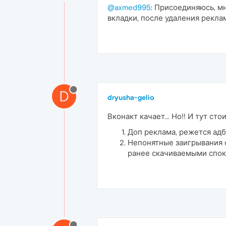
@axmed995
: Присоединяюсь, мн
вкладки, после удаления рекла
D
dryusha-gelio
Вконакт качает... Но!! И тут сто
Доп реклама, режется адб
Непонятные заигрывания с
ранее скачиваемыми споко