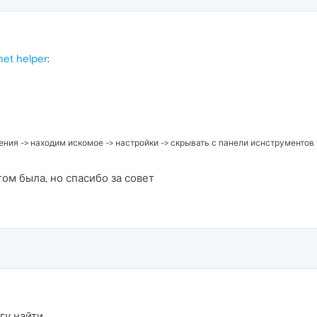
et helper
:
ния -> находим искомое -> настройки -> скрывать с панели иснструментов 
гом была, но спасибо за совет
гу найти