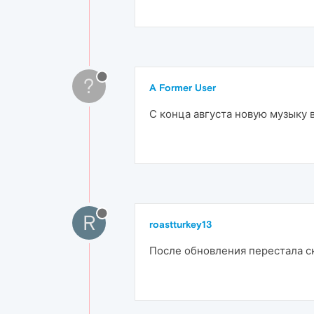
?
A Former User
С конца августа новую музыку в
R
roastturkey13
После обновления перестала с