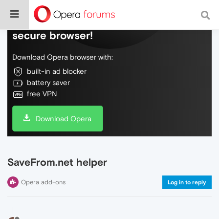
Do more on the web, with a fast and
secure browser!
Download Opera browser with:
built-in ad blocker
battery saver
free VPN
Download Opera
SaveFrom.net helper
Opera add-ons
Log in to reply