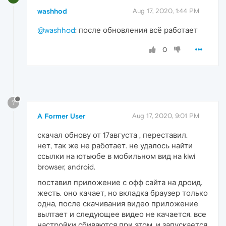
washhod
Aug 17, 2020, 1:44 PM
@washhod
: после обновления всё работает
0
?
A Former User
Aug 17, 2020, 9:01 PM
скачал обнову от 17августа , переставил.
нет, так же не работает. не удалось найти
ссылки на ютьюбе в мобильном вид на kiwi
browser, android.
поставил приложение с офф сайта на дроид.
жесть. оно качает, но вкладка браузер только
одна, после скачивания видео приложение
вылтает и следующее видео не качается. все
настройки сбиваются при этом, и запускается