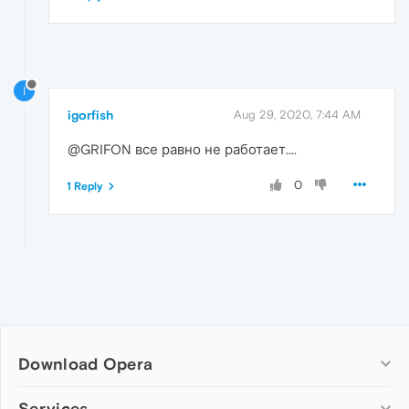
I
igorfish
Aug 29, 2020, 7:44 AM
@GRIFON все равно не работает....
0
1 Reply
Download Opera
Computer browsers
Services