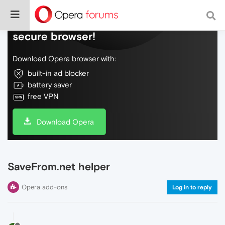
Do more on the web, with a fast and
secure browser!
Download Opera browser with:
built-in ad blocker
battery saver
free VPN
Download Opera
SaveFrom.net helper
Opera add-ons
Log in to reply