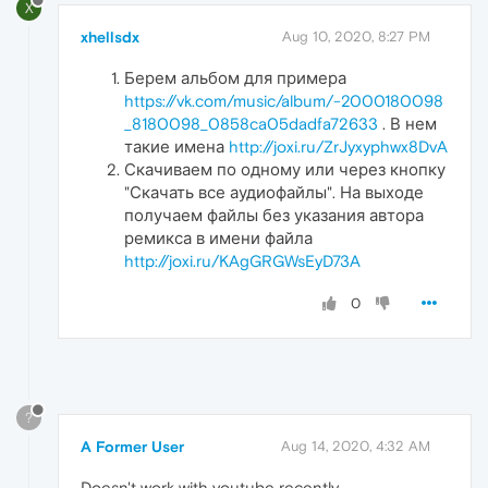
X
xhellsdx
Aug 10, 2020, 8:27 PM
Берем альбом для примера
https://vk.com/music/album/-2000180098
_8180098_0858ca05dadfa72633
. В нем
такие имена
http://joxi.ru/ZrJyxyphwx8DvA
Скачиваем по одному или через кнопку
"Скачать все аудиофайлы". На выходе
получаем файлы без указания автора
ремикса в имени файла
http://joxi.ru/KAgGRGWsEyD73A
0
?
A Former User
Aug 14, 2020, 4:32 AM
Doesn't work with youtube recently.