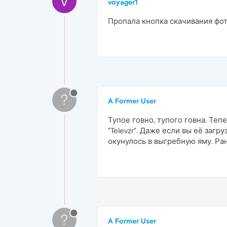
V
voyager1
Пропала кнопка скачивания фот
?
A Former User
Тупое говно, тупого говна. Теп
"Televzr". Даже если вы её заг
окунулось в выгребную яму. Ра
?
A Former User