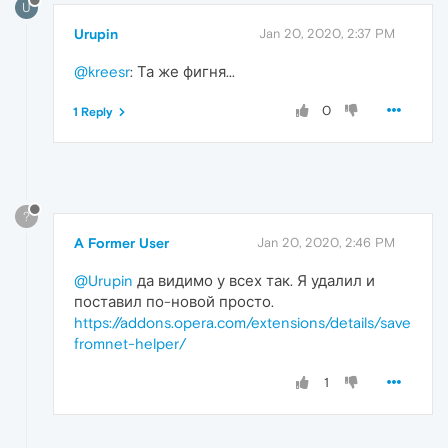
U
Urupin
Jan 20, 2020, 2:37 PM
@kreesr
: Та же фигня...
0
1 Reply
?
A Former User
Jan 20, 2020, 2:46 PM
@Urupin
да видимо у всех так. Я удалил и
поставил по-новой просто.
https://addons.opera.com/extensions/details/save
fromnet-helper/
1