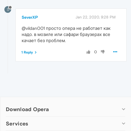
S
SeverXP
Jan 22, 2020, 9:28 PM
@vildan001 просто опера не работает как
надо. в мозиле или сафари браузерах все
качает без проблем.
0
1 Reply
Download Opera
Computer browsers
Services