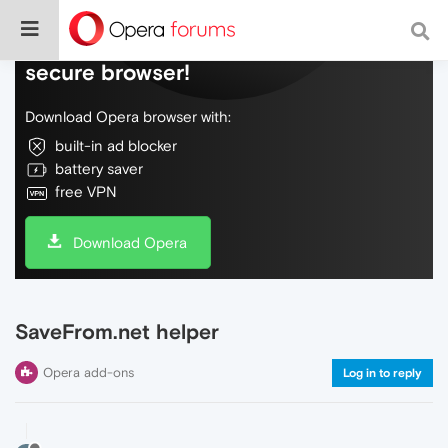
Do more on the web, with a fast and
secure browser!
Download Opera browser with:
built-in ad blocker
battery saver
free VPN
Download Opera
SaveFrom.net helper
Opera add-ons
Log in to reply