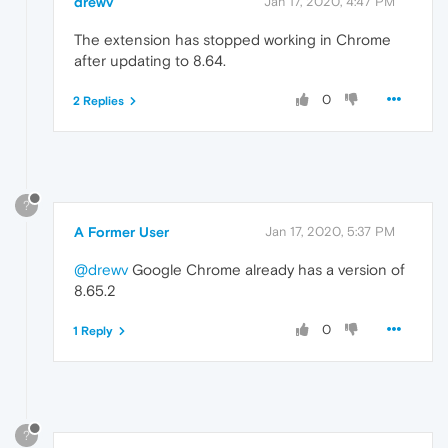
drewv
Jan 17, 2020, 4:47 PM
The extension has stopped working in Chrome
after updating to 8.64.
0
2 Replies
?
A Former User
Jan 17, 2020, 5:37 PM
@drewv
Google Chrome already has a version of
8.65.2
0
1 Reply
?