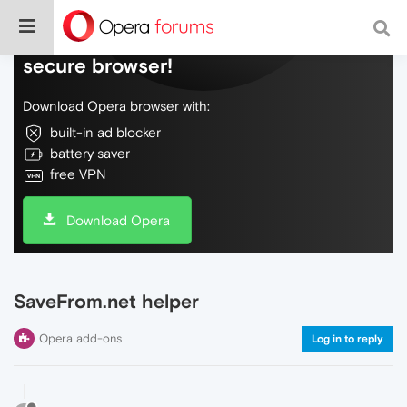
Do more on the web, with a fast and
secure browser!
Download Opera browser with:
built-in ad blocker
battery saver
free VPN
Download Opera
SaveFrom.net helper
Opera add-ons
Log in to reply