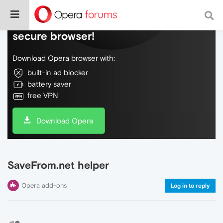
Do more on the web, with a fast and
secure browser!
Download Opera browser with:
built-in ad blocker
battery saver
free VPN
Download Opera
SaveFrom.net helper
Opera add-ons
Log in to reply