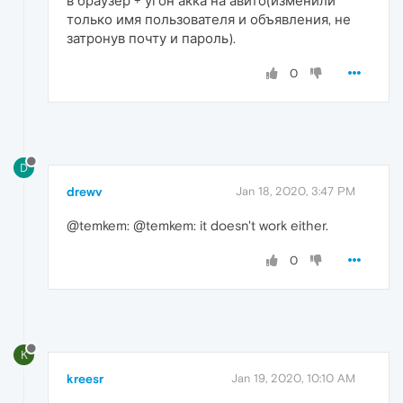
в браузер + угон акка на авито(изменили
только имя пользователя и объявления, не
затронув почту и пароль).
0
D
drewv
Jan 18, 2020, 3:47 PM
@temkem: @temkem: it doesn't work either.
0
K
kreesr
Jan 19, 2020, 10:10 AM