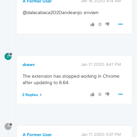
A Former User
Jan 16, 2020, 4:14 AM
@dalacabaca2020andeanjo: enviam
0
D
drewv
Jan 17, 2020, 4:47 PM
The extension has stopped working in Chrome
after updating to 8.64.
0
2 Replies
?
A Former User
Jan 17, 2020, 5:37 PM