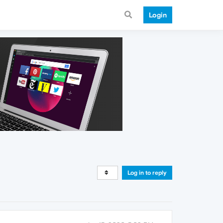
Login
Log in to reply