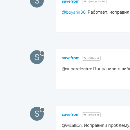
S
savefrom
@boyarin36
@boyarin36
: Работает, исправил
S
savefrom
@Guest
@superelectro: Поправили ошибк
S
savefrom
@Guest
@wizallion: Исправили проблему