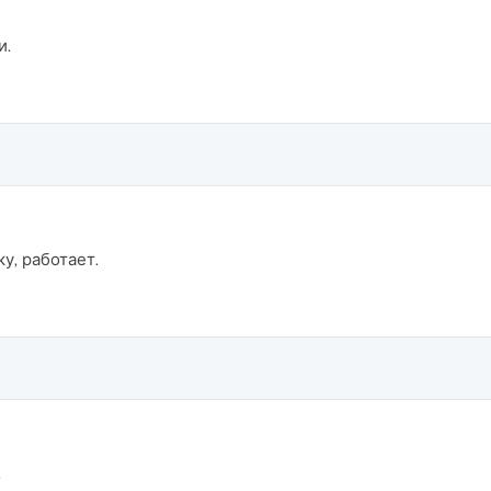
и.
у, работает.
.