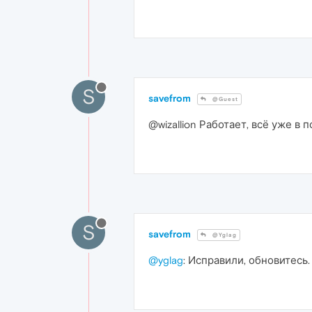
S
savefrom
@Guest
@wizallion Работает, всё уже в п
S
savefrom
@Yglag
@yglag
: Исправили, обновитесь.