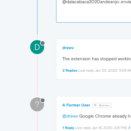
@dalacabaca2020andeanjo: envi
D
drewv
The extension has stopped working
2 Replies
Last reply
Jan 20, 2020, 11:09 A
?
A Former User
@drewv
@drewv
Google Chrome already has
1 Reply
Last reply
Jan 18, 2020, 3:47 PM