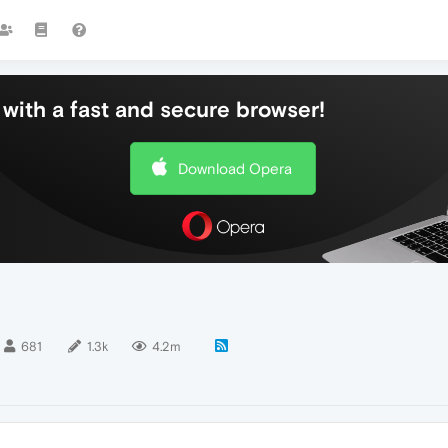
with a fast and secure browser!
Download Opera
681
1.3k
4.2m