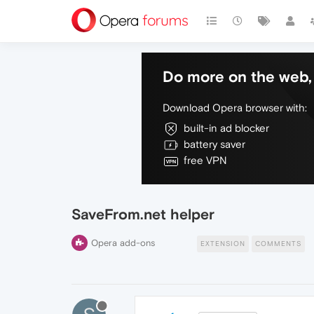
Do more on the web, 
Download Opera browser with:
built-in ad blocker
battery saver
free VPN
SaveFrom.net helper
Opera add-ons
EXTENSION
COMMENTS