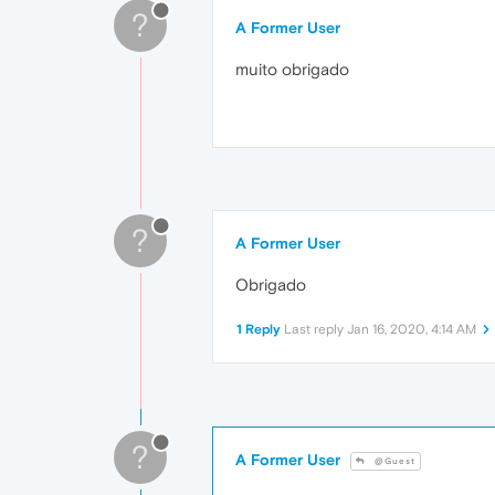
?
A Former User
muito obrigado
?
A Former User
Obrigado
1 Reply
Last reply
Jan 16, 2020, 4:14 AM
?
A Former User
@Guest