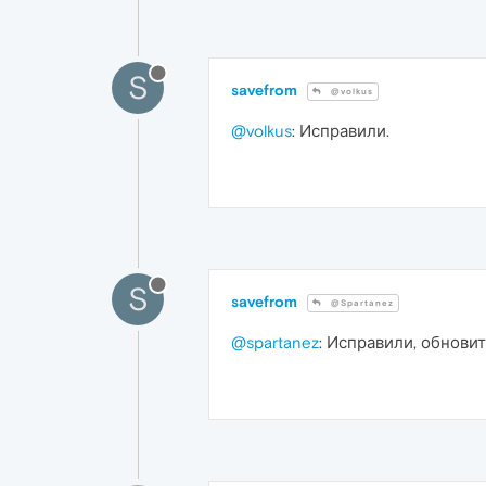
S
savefrom
@volkus
@volkus
: Исправили.
S
savefrom
@Spartanez
@spartanez
: Исправили, обновит