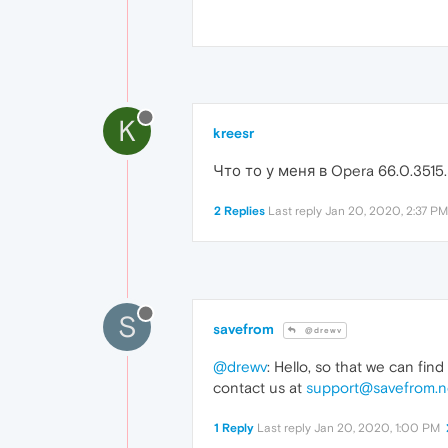
K
kreesr
Что то у меня в Opera 66.0.3515
2 Replies
Last reply
Jan 20, 2020, 2:37 PM
S
savefrom
@drewv
@drewv
: Hello, so that we can fin
contact us at
support@savefrom.n
1 Reply
Last reply
Jan 20, 2020, 1:00 PM