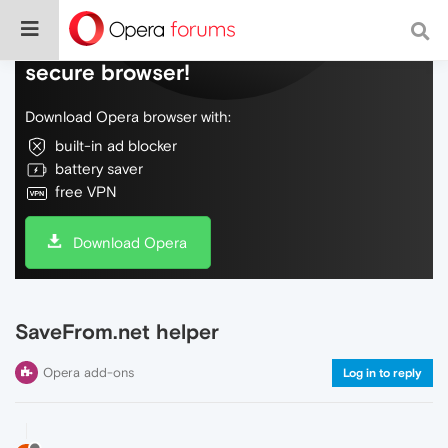
Do more on the web, with a fast and
secure browser!
Download Opera browser with:
built-in ad blocker
battery saver
free VPN
Download Opera
SaveFrom.net helper
Opera add-ons
Log in to reply