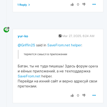
0
1 Reply
yur-ko
Mar 27, 2025, 6:24 AM
@Griffin25
said in
SaveFrom.net helper
:
теряется смысл в приложении
Батан, ты не туда пишешь! Здесь форум opera
и еёных приложений, а не техподдержка
SaveFrom.net
helper.
Перейди на ихний сайт и верно адресуй свои
претензии.
0