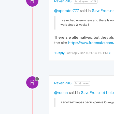
R
RavenRUS
@operator777
@operator777
said in
SaveFrom.ne
I searched everywhere and there is no
work since 2 weeks !
There are alternatives, but they a
the site
https://www.freemake.com
1 Reply
Last reply
Dec 6, 2024, 1:12 PM
R
RavenRUS
@rooan
@rooan
said in
SaveFrom.net help
Работает через расширение Orange