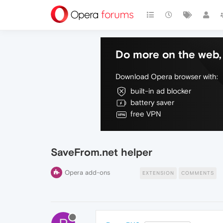
Do more on the web, 
Download Opera browser with:
built-in ad blocker
battery saver
free VPN
SaveFrom.net helper
Opera add-ons
EXTENSION
COMMENTS