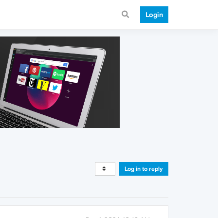
Login
Log in to reply