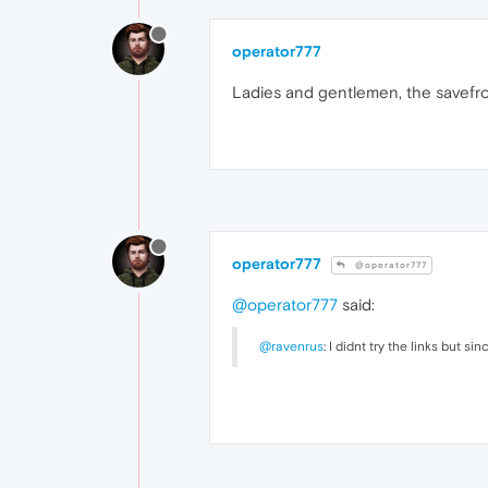
operator777
Ladies and gentlemen, the savefro
operator777
@operator777
@operator777
said:
@ravenrus
: I didnt try the links but s