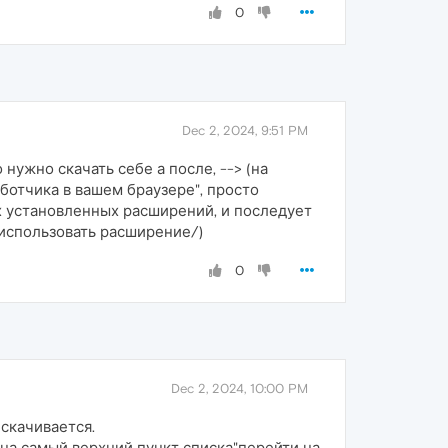
0
Dec 2, 2024, 9:51 PM
нужно скачать себе а после, --> (на
ботчика в вашем браузере", просто
х установленных расширений, и последует
использовать расширение/)
0
Dec 2, 2024, 10:00 PM
 скачивается.
 на самый верхний пункт списка"перейти на