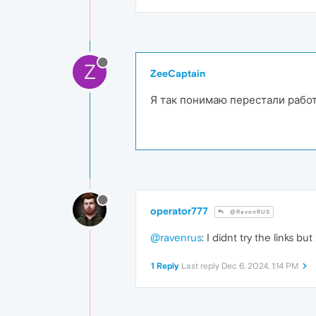
Z
ZeeCaptain
Я так понимаю перестали работ
operator777
@RavenRUS
@ravenrus
: I didnt try the links b
1 Reply
Last reply
Dec 6, 2024, 1:14 PM