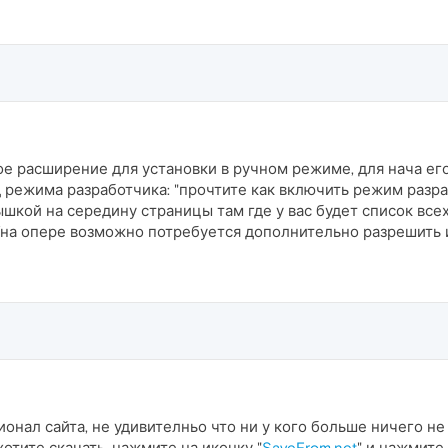
ое расширение для установки в ручном режиме, для нача его 
 режима разработчика: "прочтите как включить режим разра
кой на середину страницы там где у вас будет список все
/на опере возможно потребуется дополнительно разрешить 
ионал сайта, не удивителньо что ни у кого больше ничего не
хотите скачать, нажмите на иконку "
SaveFrom.net
" и нажмите