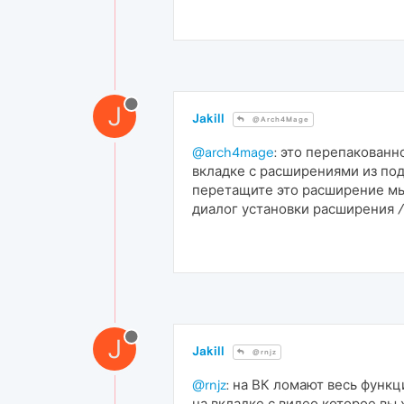
J
Jakill
@Arch4Mage
@arch4mage
: это перепакованн
вкладке с расширениями из под
перетащите это расширение мыш
диалог установки расширения 
J
Jakill
@rnjz
@rnjz
: на ВК ломают весь функц
на вкладке с видео которое вы 