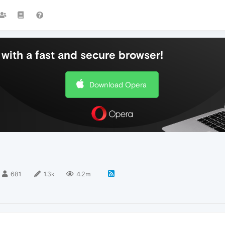
with a fast and secure browser!
Download Opera
681
1.3k
4.2m