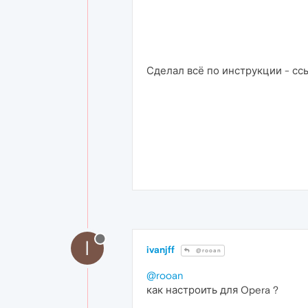
Сделал всё по инструкции - сс
I
ivanjff
@rooan
@rooan
как настроить для Opera ?