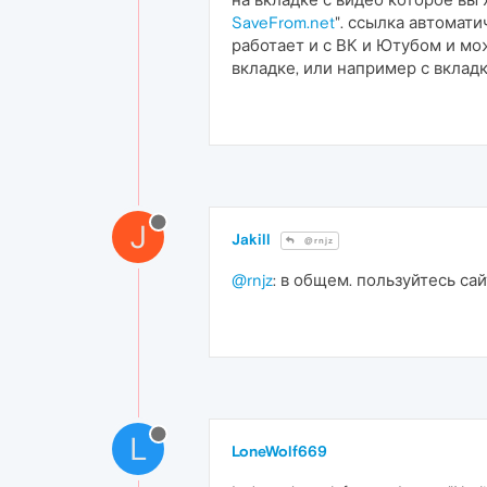
SaveFrom.net
". ссылка автомати
работает и с ВК и Ютубом и мож
вкладке, или например с вкладк
J
Jakill
@rnjz
@rnjz
: в общем. пользуйтесь са
L
LoneWolf669