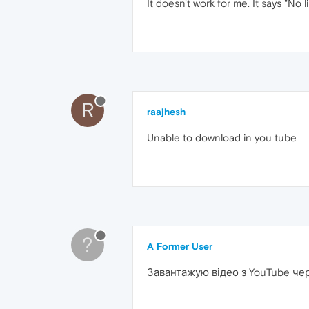
It doesn't work for me. It says "No 
R
raajhesh
Unable to download in you tube
?
A Former User
Завантажую відео з YouTube чер