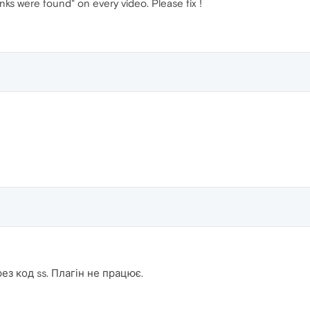
links were found" on every video. Please fix !
ез код ss. Плагін не працює.