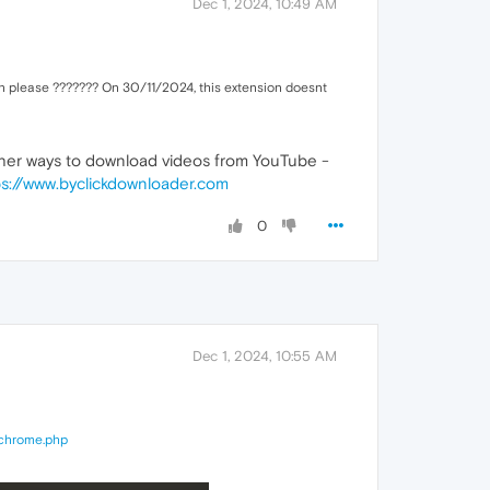
Dec 1, 2024, 10:49 AM
n please ??????? On 30/11/2024, this extension doesnt
 other ways to download videos from YouTube -
ps://www.byclickdownloader.com
0
Dec 1, 2024, 10:55 AM
-chrome.php