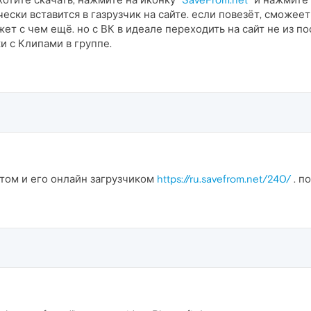
чески вставится в газрузчик на сайте. если повезёт, сможеет
ет с чем ещё. но с ВК в идеале переходить на сайт не из по
и с Клипами в группе.
йтом и его онлайн загрузчиком
https://ru.savefrom.net/240/
. п