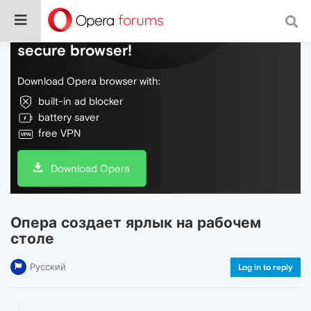
Do more on the web, with a fast and
secure browser!
Download Opera browser with:
built-in ad blocker
battery saver
free VPN
Download Opera
Опера создает ярлык на рабочем
столе
Русский
Log in to reply