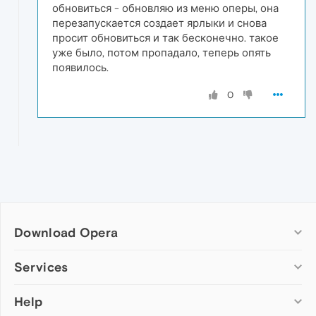
обновиться - обновляю из меню оперы, она
перезапускается создает ярлыки и снова
просит обновиться и так бесконечно. такое
уже было, потом пропадало, теперь опять
появилось.
0
Download Opera
Computer browsers
Services
Opera for Windows
Help
Add-ons
Opera for Mac