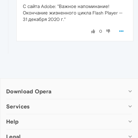
С сайта Adobe: "Важное напоминание!
Окончание жизненного цикла Flash Player —
31 декабря 2020 г."
0
Download Opera
Computer browsers
Services
Opera for Windows
Help
Add-ons
Opera for Mac
Opera account
Opera for Linux
Legal
Wallpapers
Help & support
Opera beta version