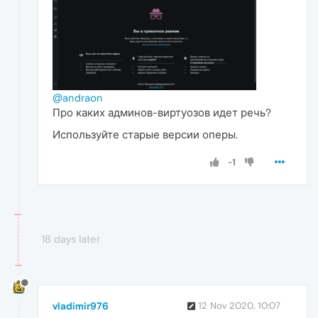
@andraon
Про каких админов-виртуозов идет речь?
Используйте старые версии оперы.
-1
18 days later
vladimir976
12 Nov 2020, 10:07