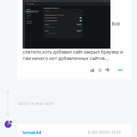
Всё
слетело,хоть добавил сайт,закрыл браузер и
там ничего нет добавленных сайтов.....
0
about a year later
T
tornak44
6 Oct 2020, 13:23