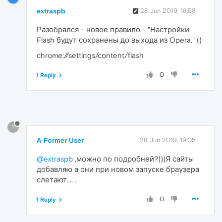
extraspb
28 Jun 2019, 18:58
Разобрался - новое правило - "Настройки
Flash будут сохранены до выхода из Opera." ((
chrome://settings/content/flash
0
1 Reply
?
A Former User
28 Jun 2019, 19:05
@extraspb
,можно по подробней?)))Я сайты
добавляю а они при новом запуске браузера
слетают.... .
0
1 Reply