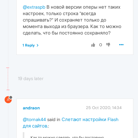
@extraspb
В новой версии оперы нет таких
настроек, только строка "всегда
спрашивать?" И сохраняет только до
момента выхода из браузера. Как то можно
сделать, что бы постоянно сохраняло?
0
1 Reply
19 days later
A
andraon
25 Oct 2020, 14:34
@tornak44
said in
Слетают настройки Flash
для сайтов.
:
Как то можно сделать, что бы постоянно