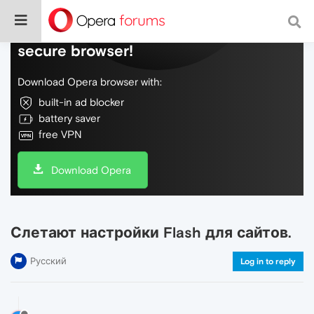
Do more on the web, with a fast and
secure browser!
Download Opera browser with:
built-in ad blocker
battery saver
free VPN
Download Opera
Слетают настройки Flash для сайтов.
Русский
Log in to reply