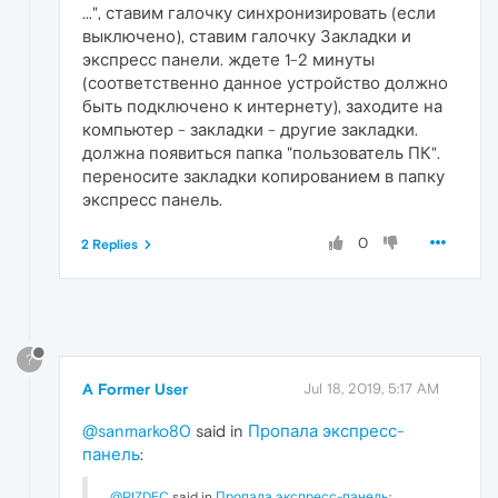
...", ставим галочку синхронизировать (если
выключено), ставим галочку Закладки и
экспресс панели. ждете 1-2 минуты
(соответственно данное устройство должно
быть подключено к интернету), заходите на
компьютер - закладки - другие закладки.
должна появиться папка "пользователь ПК".
переносите закладки копированием в папку
экспресс панель.
0
2 Replies
?
A Former User
Jul 18, 2019, 5:17 AM
@sanmarko80
said in
Пропала экспресс-
панель
:
@PIZDEC
said in
Пропала экспресс-панель
: