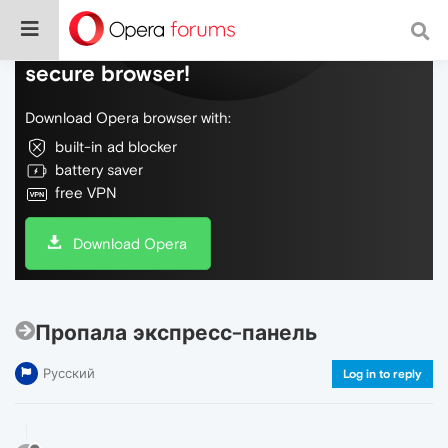
Do more on the web, with a fast and
secure browser!
Download Opera browser with:
built-in ad blocker
battery saver
free VPN
Download Opera
Пропала экспресс-панель
Русский
Log in to reply