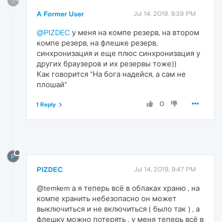
?
A Former User
Jul 14, 2019, 9:39 PM
@PIZDEC
у меня на компе резерв, на втором
компе резерв, на флешке резерв,
синхронизация и еще плюс синхронизация у
других браузеров и их резервы тоже))
Как говорится "На бога надейся, а сам не
плошай"
0
1 Reply
P
PIZDEC
Jul 14, 2019, 9:47 PM
@temkem а я теперь всё в облаках храню , на
компе хранить небезопасно он может
выключиться и не включиться ( было так ) , а
флешку можно потерять , у меня теперь всё в