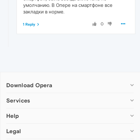
умолчанию. В Опере на смартфоне все
закладки в норме.
0
1 Reply
Download Opera
Computer browsers
Services
Opera for Windows
Help
Add-ons
Opera for Mac
Opera account
Opera for Linux
Legal
Wallpapers
Help & support
Opera beta version
Opera Ads
Opera blogs
Opera USB