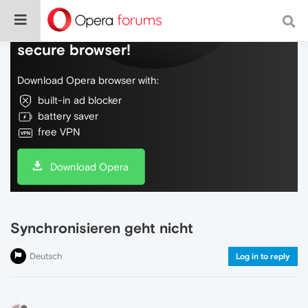
Do more on the web, with a fast and
secure browser!
Download Opera browser with:
built-in ad blocker
battery saver
free VPN
Download Opera
Synchronisieren geht nicht
Deutsch
Log in to reply