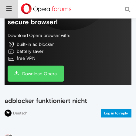
Do more on the web, with a fast and
secure browser!
Download Opera browser with:
built-in ad blocker
battery saver
free VPN
Download Opera
adblocker funktioniert nicht
Deutsch
Log in to reply