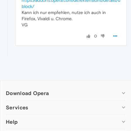
https://addons.opera.com/de/extensions/details/u
block/
Kann ich nur empfehlen, nutze ich auch in
Firefox, Vivaldi u. Chrome.
VG
0
Download Opera
Computer browsers
Services
Opera for Windows
Help
Add-ons
Opera for Mac
Opera account
Opera for Linux