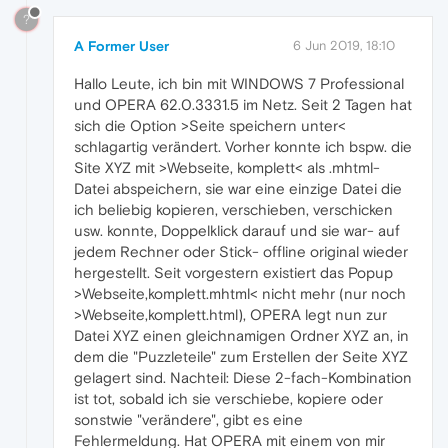
?
A Former User
6 Jun 2019, 18:10
Hallo Leute, ich bin mit WINDOWS 7 Professional
und OPERA 62.0.3331.5 im Netz. Seit 2 Tagen hat
sich die Option >Seite speichern unter<
schlagartig verändert. Vorher konnte ich bspw. die
Site XYZ mit >Webseite, komplett< als .mhtml-
Datei abspeichern, sie war eine einzige Datei die
ich beliebig kopieren, verschieben, verschicken
usw. konnte, Doppelklick darauf und sie war- auf
jedem Rechner oder Stick- offline original wieder
hergestellt. Seit vorgestern existiert das Popup
>Webseite,komplett.mhtml< nicht mehr (nur noch
>Webseite,komplett.html), OPERA legt nun zur
Datei XYZ einen gleichnamigen Ordner XYZ an, in
dem die "Puzzleteile" zum Erstellen der Seite XYZ
gelagert sind. Nachteil: Diese 2-fach-Kombination
ist tot, sobald ich sie verschiebe, kopiere oder
sonstwie "verändere", gibt es eine
Fehlermeldung. Hat OPERA mit einem von mir