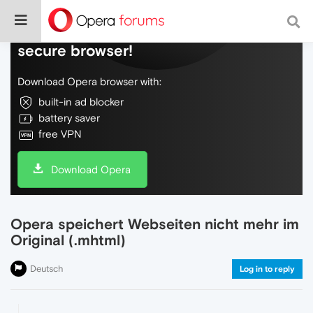
Do more on the web, with a fast and
secure browser!
Download Opera browser with:
built-in ad blocker
battery saver
free VPN
Download Opera
Opera speichert Webseiten nicht mehr im
Original (.mhtml)
Deutsch
Log in to reply