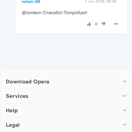
rohan-66
7 Jun 2019, 08:49
@temkem Спасибо! Попробую!
0
Download Opera
Computer browsers
Services
Opera for Windows
Help
Add-ons
Opera for Mac
Opera account
Opera for Linux
Legal
Wallpapers
Help & support
Opera beta version
Opera Ads
Opera blogs