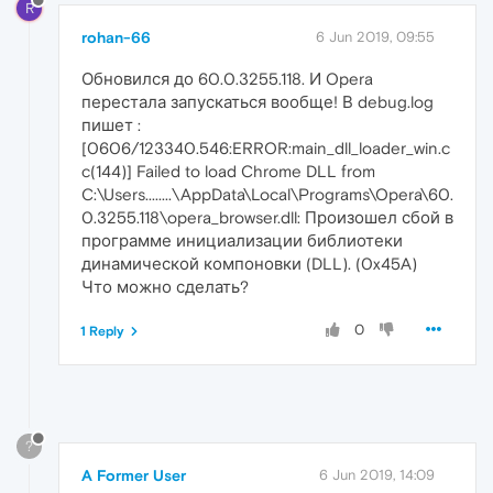
R
rohan-66
6 Jun 2019, 09:55
Обновился до 60.0.3255.118. И Opera
перестала запускаться вообще! В debug.log
пишет :
[0606/123340.546:ERROR:main_dll_loader_win.c
c(144)] Failed to load Chrome DLL from
C:\Users........\AppData\Local\Programs\Opera\60.
0.3255.118\opera_browser.dll: Произошел сбой в
программе инициализации библиотеки
динамической компоновки (DLL). (0x45A)
Что можно сделать?
0
1 Reply
?
A Former User
6 Jun 2019, 14:09