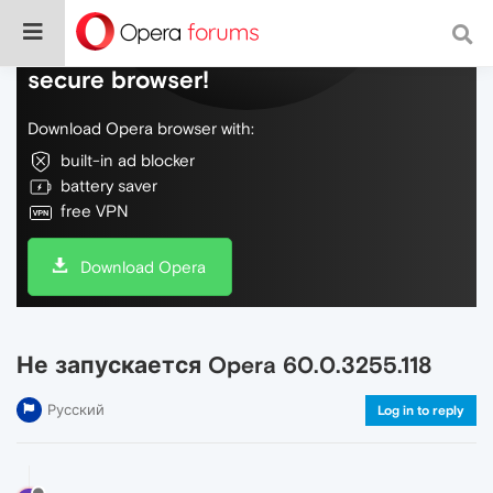
Do more on the web, with a fast and
secure browser!
Download Opera browser with:
built-in ad blocker
battery saver
free VPN
Download Opera
Не запускается Opera 60.0.3255.118
Русский
Log in to reply