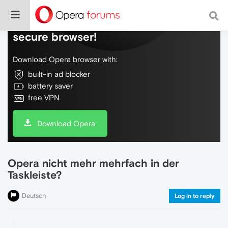
Do more on the web, with a fast and
secure browser!
Download Opera browser with:
built-in ad blocker
battery saver
free VPN
Download Opera
Opera nicht mehr mehrfach in der
Taskleiste?
Deutsch
Log in to reply