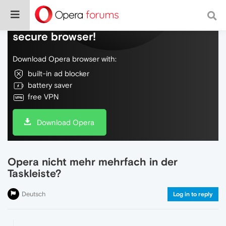
Do more on the web, with a fast and
secure browser!
Download Opera browser with:
built-in ad blocker
battery saver
free VPN
Download Opera
Opera nicht mehr mehrfach in der
Taskleiste?
Deutsch
Log in to reply