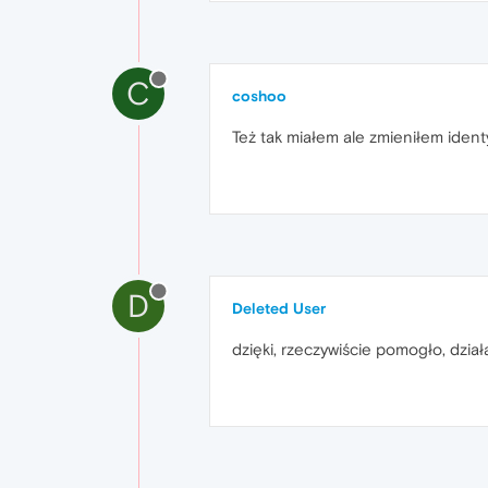
C
coshoo
Też tak miałem ale zmieniłem identy
D
Deleted User
dzięki, rzeczywiście pomogło, dział