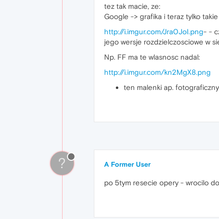
tez tak macie, ze:
Google -> grafika i teraz tylko tak
http://i.imgur.com/Jra0JoI.png
- - 
jego wersje rozdzielczosciowe w sie
Np. FF ma te wlasnosc nadal:
http://i.imgur.com/kn2MgX8.png
ten malenki ap. fotograficzn
?
A Former User
po 5tym resecie opery - wrocilo do