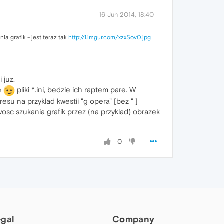
16 Jun 2014, 18:40
a grafik - jest teraz tak
http://i.imgur.com/xzxSov0.jpg
 juz.
e
pliki *.ini, bedzie ich raptem pare. W
esu na przyklad kwestii "g opera" [bez " ]
wosc szukania grafik przez (na przyklad) obrazek
0
egal
Company