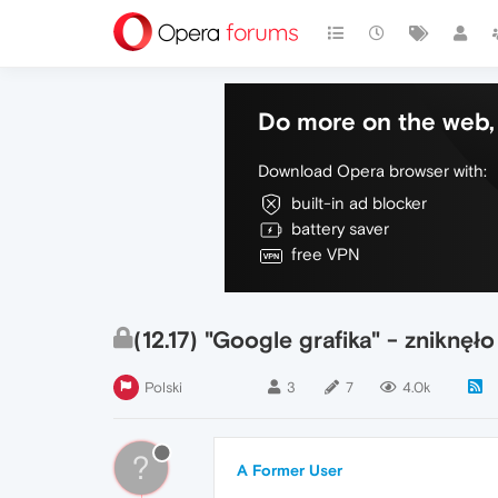
Do more on the web, 
Download Opera browser with:
built-in ad blocker
battery saver
free VPN
(12.17) "Google grafika" - zniknę
Polski
3
7
4.0k
?
A Former User