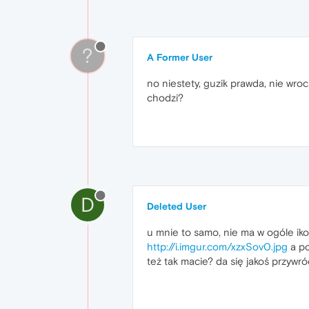
?
A Former User
no niestety, guzik prawda, nie wroc
chodzi?
D
Deleted User
u mnie to samo, nie ma w ogóle iko
http://i.imgur.com/xzxSov0.jpg
a po
też tak macie? da się jakoś przywr