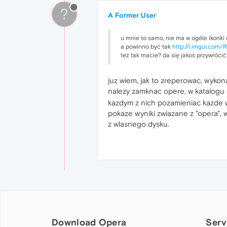
?
A Former User
u mnie to samo, nie ma w ogóle ikonki 
a powinno być tak
http://i.imgur.com
też tak macie? da się jakoś przywróci
juz wiem, jak to zreperowac, wykonal
nalezy zamknac opere, w katalogu 
kazdym z nich pozamieniac kazde 
pokaze wyniki zwiazane z "opera", 
z wlasnego dysku.
Download Opera
Serv