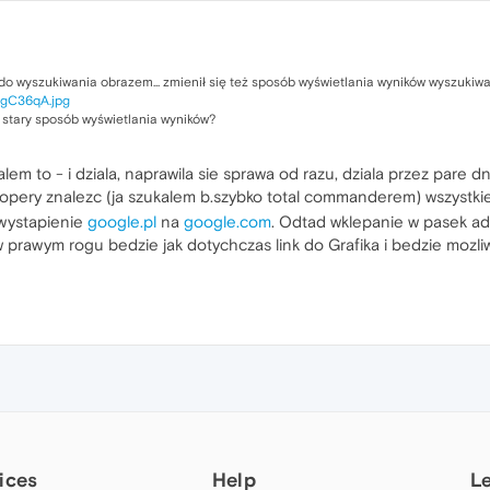
do wyszukiwania obrazem... zmienił się też sposób wyświetlania wyników wyszukiwani
/RgC36qA.jpg
ć stary sposób wyświetlania wyników?
em to - i dziala, naprawila sie sprawa od razu, dziala przez pare dni
opery znalezc (ja szukalem b.szybko total commanderem) wszystki
wystapienie
google.pl
na
google.com
. Odtad wklepanie w pasek adr
w prawym rogu bedzie jak dotychczas link do Grafika i bedzie mozli
ices
Help
L