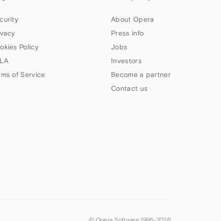
curity
About Opera
ivacy
Press info
okies Policy
Jobs
LA
Investors
rms of Service
Become a partner
Contact us
© Opera Software 1995-
2026