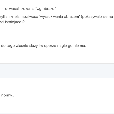
ie mozliwosci szukania "wg obrazu":
czyli zniknela mozliwosc "wyszukiwania obrazem" (pokazywalo sie na
ci istniejace)?
y do tego wlasnie sluzy i w operze nagle go nie ma.
 normy...