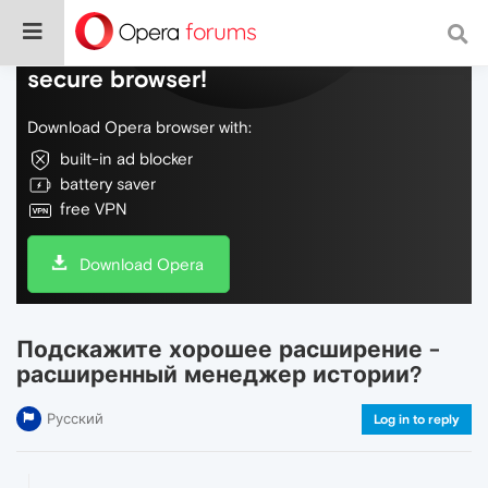
Do more on the web, with a fast and
secure browser!
Download Opera browser with:
built-in ad blocker
battery saver
free VPN
Download Opera
Подскажите хорошее расширение -
расширенный менеджер истории?
Русский
Log in to reply