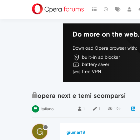
Do more on the web, 
Download Opera browser with:
built-in ad blocker
battery saver
free VPN
opera next e temi scomparsi
Italiano
1
1
1.2k
G
giumar19