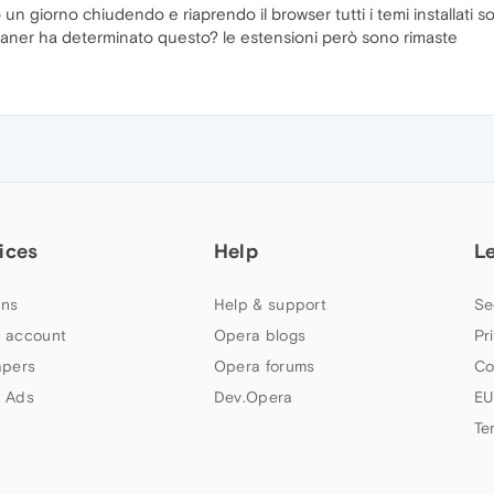
o un giorno chiudendo e riaprendo il browser tutti i temi installati
leaner ha determinato questo? le estensioni però sono rimaste
ices
Help
L
ns
Help & support
Se
 account
Opera blogs
Pr
apers
Opera forums
Co
 Ads
Dev.Opera
EU
Te