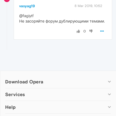
vasyag19
8 Mar 2019, 10:52
@fagiytf
Не засоряйте форум дублирующими темами.
0
Download Opera
Computer browsers
Services
Opera for Windows
Help
Add-ons
Opera for Mac
Opera account
Opera for Linux