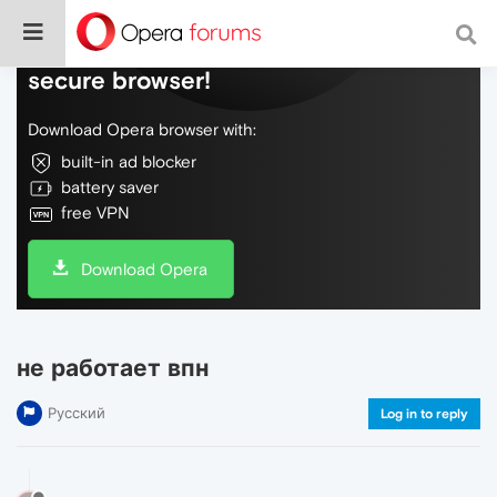
Do more on the web, with a fast and
secure browser!
Download Opera browser with:
built-in ad blocker
battery saver
free VPN
Download Opera
не работает впн
Русский
Log in to reply