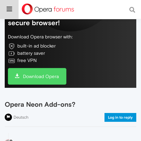
Do more on the web, with a fast and
secure browser!
Download Opera browser with:
built-in ad blocker
battery saver
free VPN
Download Opera
Opera Neon Add-ons?
Deutsch
Log in to reply