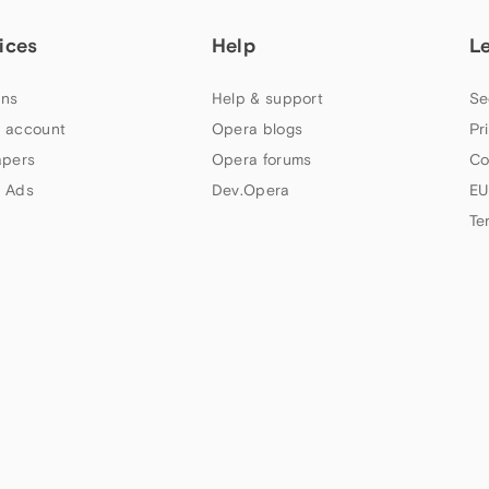
ices
Help
L
ns
Help & support
Se
 account
Opera blogs
Pr
apers
Opera forums
Co
 Ads
Dev.Opera
EU
Te