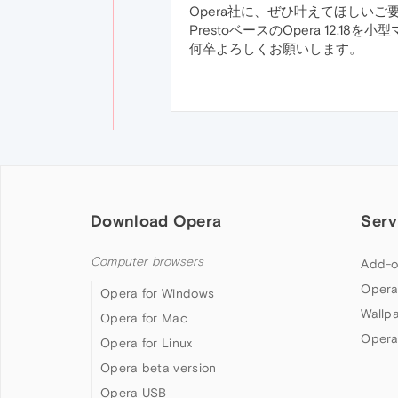
Opera社に、ぜひ叶えてほしいご
PrestoベースのOpera 12.18
何卒よろしくお願いします。
Download Opera
Serv
Computer browsers
Add-o
Opera
Opera for Windows
Wallp
Opera for Mac
Opera
Opera for Linux
Opera beta version
Opera USB