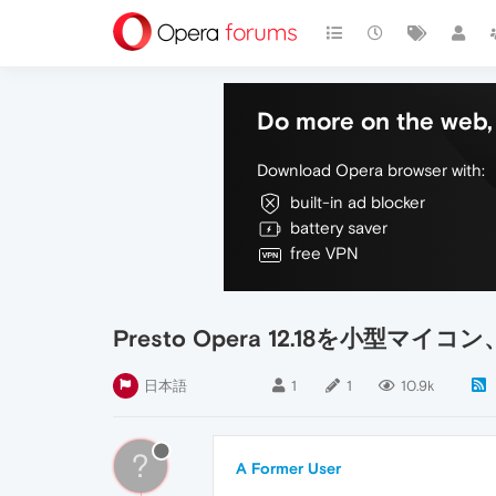
Do more on the web, 
Download Opera browser with:
built-in ad blocker
battery saver
free VPN
Presto Opera 12.18を小型マイ
日本語
1
1
10.9k
?
A Former User