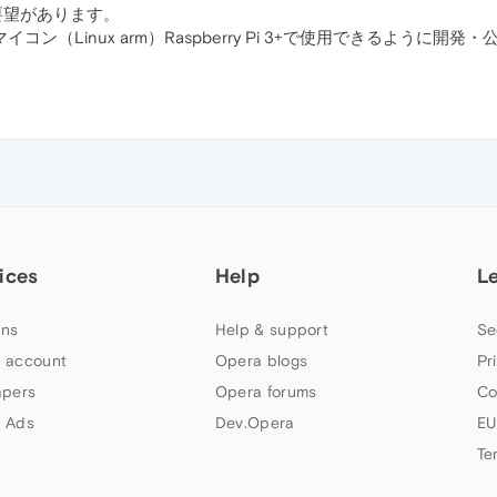
要望があります。
を小型マイコン（Linux arm）Raspberry Pi 3+で使用できるように
ices
Help
L
ns
Help & support
Se
 account
Opera blogs
Pr
apers
Opera forums
Co
 Ads
Dev.Opera
EU
Te