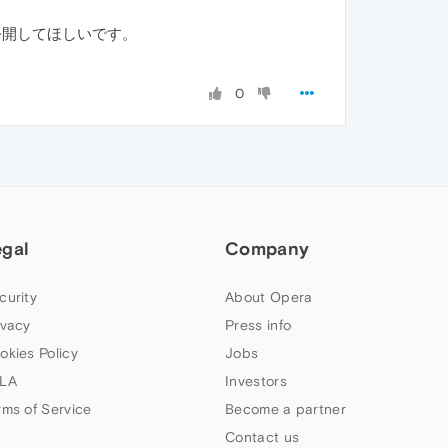
開発・公開してほしいです。
0
egal
Company
curity
About Opera
ivacy
Press info
okies Policy
Jobs
LA
Investors
rms of Service
Become a partner
Contact us