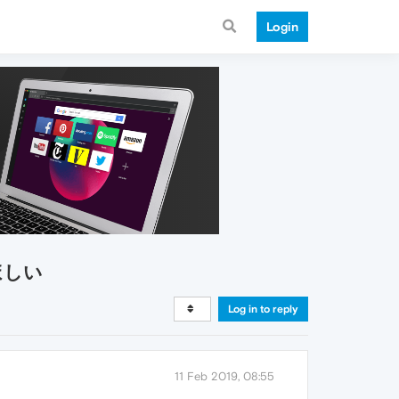
Login
てほしい
Log in to reply
11 Feb 2019, 08:55