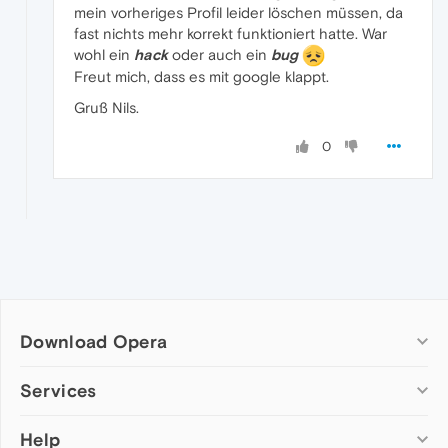
mein vorheriges Profil leider löschen müssen, da
fast nichts mehr korrekt funktioniert hatte. War
wohl ein
hack
oder auch ein
bug
Freut mich, dass es mit google klappt.
Gruß Nils.
0
Download Opera
Computer browsers
Services
Opera for Windows
Help
Add-ons
Opera for Mac