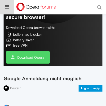
Do more on the web, with a fast and
secure browser!
Download Opera browser with:
built-in ad blocker
battery saver
free VPN
Download Opera
Google Anmeldung nicht möglich
Deutsch
Log in to reply