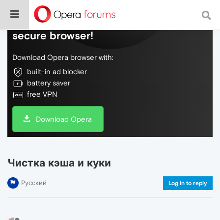
Do more on the web, with a fast and
secure browser!
Download Opera browser with:
built-in ad blocker
battery saver
free VPN
Download Opera
Чистка кэша и куки
Русский
Log in to reply