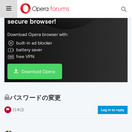
Do more on the web, with a fast and
secure browser!
Download Opera browser with:
built-in ad blocker
battery saver
free VPN
Download Opera
パスワードの変更
日本語
Log in to reply