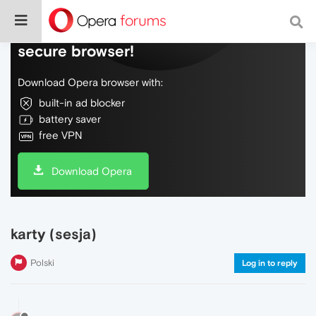
Do more on the web, with a fast and
secure browser!
Download Opera browser with:
built-in ad blocker
battery saver
free VPN
Download Opera
karty (sesja)
Polski
Log in to reply