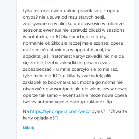
tylko historia, ewentualnie pliczek sesji - opera
chyba? nie usuwa od razu starych sesji,
zapisywane są w pliczku autosave.win w folderze
sessions; ewentualnie sprawdź pliczki w sessions
w notatniku, ze 100kartami będzie duży,
normalnie ok 2kb; ale raczej małe szanse; opera
może mieć ustawienia w appdata\local, i w
appdata; jeśli natomiast karty=zakładki nic nie da
się zrobić, trzeba zakładki co pewien czas
zabezpieczać - u mnie zdarzyło sie to nie raz,
tylko mam nie 100, a kilka tys zakładek; plik
zakładek to bookmarks.adr, można go normalnie
otworzyć np w wordpad; ale nie wiem, czy w nowej
operze tak samo - ewentualnie może nowa opera
tworzy automatycznie backup zakładek, itp
Na
https://sync.opera.com/web/
byłeś? I "Otwarte
karty oglądałeś"?
kliknij