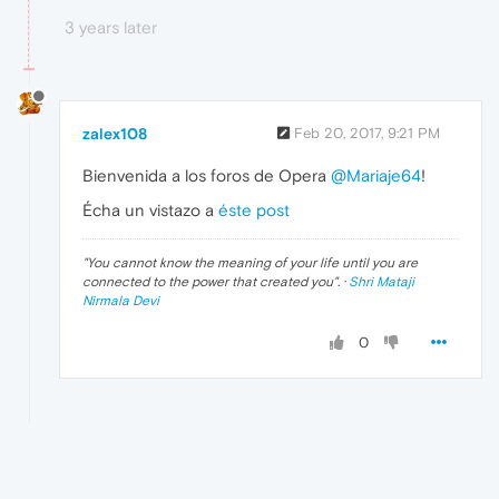
3 years later
zalex108
Feb 20, 2017, 9:21 PM
Bienvenida a los foros de Opera
@Mariaje64
!
Écha un vistazo a
éste post
"
You cannot know the meaning of your life until you are
connected to the power that created you
". ·
Shri Mataji
Nirmala Devi
0