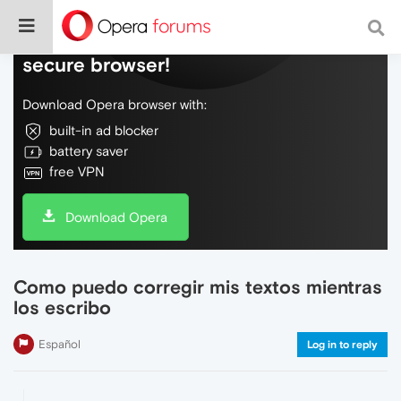
Do more on the web, with a fast and
secure browser!
Download Opera browser with:
built-in ad blocker
battery saver
free VPN
Download Opera
Como puedo corregir mis textos mientras
los escribo
Español
Log in to reply