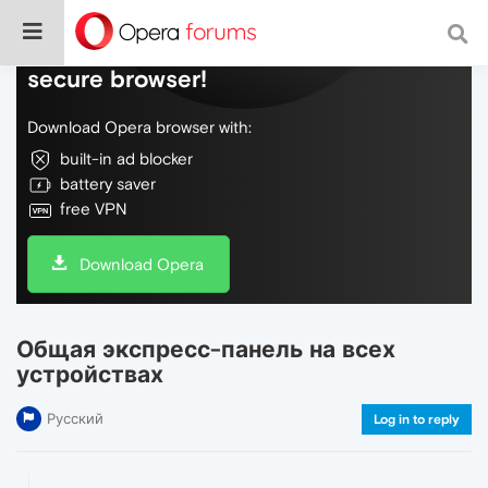
Do more on the web, with a fast and
secure browser!
Download Opera browser with:
built-in ad blocker
battery saver
free VPN
Download Opera
Общая экспресс-панель на всех
устройствах
Русский
Log in to reply