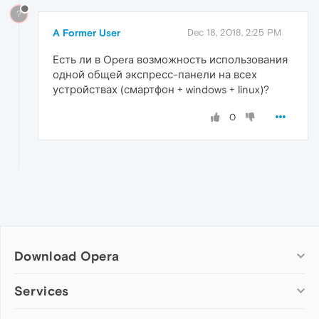
?
A Former User
Dec 18, 2018, 2:25 PM
Есть ли в Opera возможность использования
одной общей экспресс-панели на всех
устройствах (смартфон + windows + linux)?
0
Download Opera
Computer browsers
Services
Opera for Windows