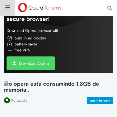
Do more on the web, with a fast and
secure browser!
Download Opera browser with:
built-in ad blocker
battery saver
free VPN
Download Opera
o opera está consumindo 1,3GB de
memoria..
Português
Log in to reply