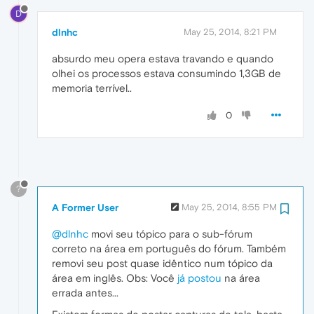
D
dlnhc
May 25, 2014, 8:21 PM
absurdo meu opera estava travando e quando
olhei os processos estava consumindo 1,3GB de
memoria terrível..
0
?
A Former User
May 25, 2014, 8:55 PM
@dlnhc
movi seu tópico para o sub-fórum
correto na área em português do fórum. Também
removi seu post quase idêntico num tópico da
área em inglês. Obs: Você
já postou
na área
errada antes...