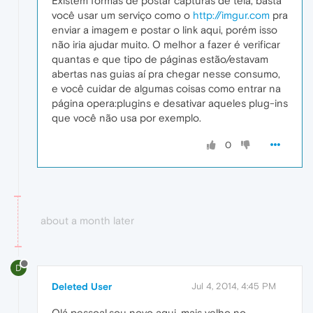
Existem formas de postar capturas de tela, basta
você usar um serviço como o
http://imgur.com
pra
enviar a imagem e postar o link aqui, porém isso
não iria ajudar muito. O melhor a fazer é verificar
quantas e que tipo de páginas estão/estavam
abertas nas guias aí pra chegar nesse consumo,
e você cuidar de algumas coisas como entrar na
página opera:plugins e desativar aqueles plug-ins
que você não usa por exemplo.
0
about a month later
D
Deleted User
Jul 4, 2014, 4:45 PM
Olá pessoal,sou novo aqui ,mais velho no