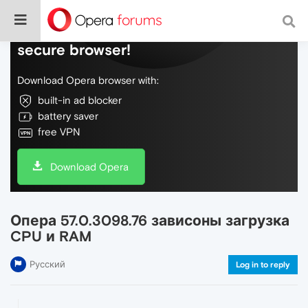
Do more on the web, with a fast and
secure browser!
Download Opera browser with:
built-in ad blocker
battery saver
free VPN
Download Opera
Опера 57.0.3098.76 зависоны загрузка
CPU и RAM
Русский
Log in to reply