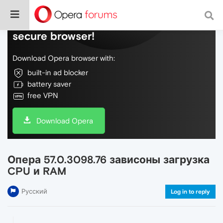
Do more on the web, with a fast and
secure browser!
Download Opera browser with:
built-in ad blocker
battery saver
free VPN
Download Opera
Опера 57.0.3098.76 зависоны загрузка
CPU и RAM
Русский
Log in to reply