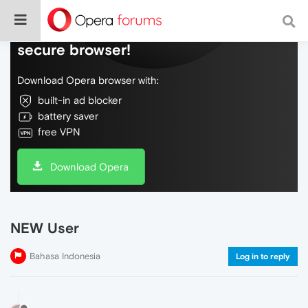
Do more on the web, with a fast and
secure browser!
Download Opera browser with:
built-in ad blocker
battery saver
free VPN
Download Opera
NEW User
Bahasa Indonesia
Log in to reply