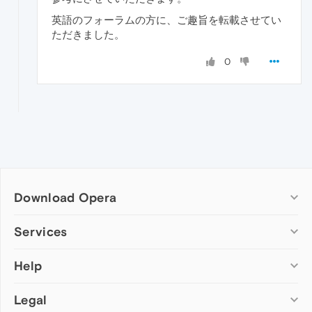
英語のフォーラムの方に、ご趣旨を転載させてい
ただきました。
0
Download Opera
Computer browsers
Services
Opera for Windows
Help
Add-ons
Opera for Mac
Opera account
Opera for Linux
Legal
Wallpapers
Help & support
Opera beta version