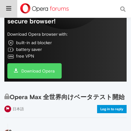
Do more on the web, with a fast and
secure browser!
Download Opera browser with:
built-in ad blocker
battery saver
free VPN
Download Opera
Opera Max 全世界向けベータテスト開始
日本語
Log in to reply