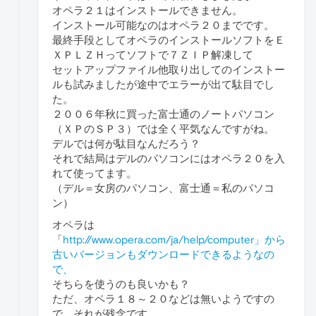
オペラ２１はインストールできません。
インストール可能なのはオペラ２０までです。
最終手段としてオペラのインストールソフトをＥ
ＸＰＬＺＨってソフトで７ＺＩＰ解凍して
セットアップファイル他取り出してのインストー
ルも試みましたが途中でエラーが出て駄目でし
た。
２００６年秋に買った富士通のノートパソコン
（ＸＰのＳＰ３）では全く平気なんですがね。
デルでは何が駄目なんだろう？
それで結局はデルのパソコンにはオペラ２０を入
れて使ってます。
（デル＝女房のパソコン、富士通＝私のパソコ
ン）
オペラは
「
http://www.opera.com/ja/help/computer」から
古いバージョンもダウンロードできるようなの
で、
そちらを使うのも良いかも？
ただ、オペラ１８～２０などは無いようですの
で、それが残念です。