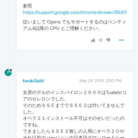
参照
https://support.google.com/chrome/answer/95411
従いまして Opera でもサポートするのはペンティ
アム4以降の CPU とご理解ください。
0
F
furuki2aiki
May 24, 2014, 2:00 PM
女房のデルのインスパイロン２６００はTualatinコ
アのセレロンでした。
そのためＳＳＥまででＳＳＥ２は付いてませんで
した。
オペラ２１インストール不可はそのせいだったの
ですね。
できましたらＳＳＥ２無しの人用にオペラ２０や
それ以前のバージョンの日本語ダウンロードペー