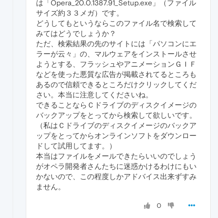
は「Opera_20.0.1387.91_Setup.exe」（ファイル
サイズ約３３メガ）です。
どうしてもというならこのファイル名で検索して
みてはどうでしょうか？
ただ、検索結果の先のサイトには「パソコンにエ
ラーが云々」の、マルウェアをインストールさせ
ようとする、フラッシュやアニメーションＧＩＦ
などを使った悪質な広告が掲載されてるところも
あるので信頼できるところだけクリックしてくだ
さい。本当に注意してくださいね。
できることならＣドライブのディスクイメージの
バックアップをとってから検索して欲しいです。
（私はＣドライブのディスクイメージのバックア
ップをとってからオンラインソフトをダウンロー
ドして試用してます。）
本当はファイルをメールできたらいいのでしょう
がオペラ開発者さんたちに迷惑かけるわけにもい
かないので、この程度しかアドバイス出来ずすみ
ません。
0