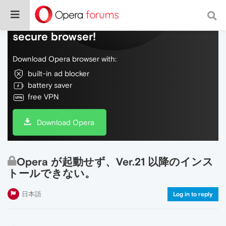
Do more on the web, with a fast and
secure browser!
Download Opera browser with:
built-in ad blocker
battery saver
free VPN
Download Opera
Opera が起動せず、Ver.21 以降のインス
トールできない。
日本語
Log in to reply