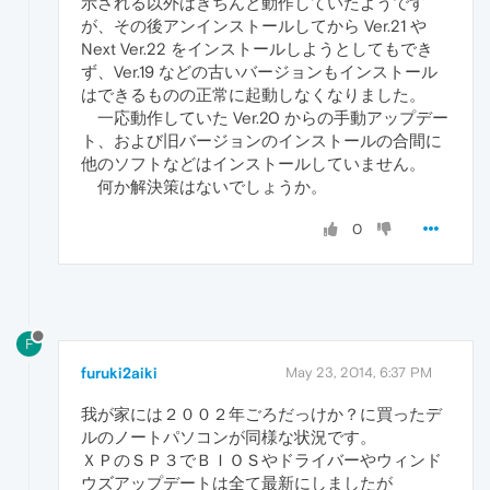
示される以外はきちんと動作していたようです
が、その後アンインストールしてから Ver.21 や
Next Ver.22 をインストールしようとしてもでき
ず、Ver.19 などの古いバージョンもインストール
はできるものの正常に起動しなくなりました。
一応動作していた Ver.20 からの手動アップデー
ト、および旧バージョンのインストールの合間に
他のソフトなどはインストールしていません。
何か解決策はないでしょうか。
0
F
furuki2aiki
May 23, 2014, 6:37 PM
我が家には２００２年ごろだっけか？に買ったデ
ルのノートパソコンが同様な状況です。
ＸＰのＳＰ３でＢＩＯＳやドライバーやウィンド
ウズアップデートは全て最新にしましたが