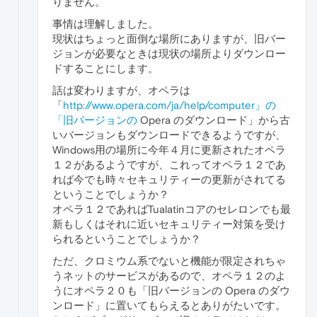
りません。
事情は理解しました。
現状はちょっと面倒な場所にありますが、旧バー
ジョンが必要なときは現状の場所よりダウンロー
ドすることにします。
話は変わりますが、オペラは
「
http://www.opera.com/ja/help/computer」の
「旧バージョンの
Opera のダウンロード」から古
いバージョンもダウンロードできるようですが、
Windows用の場所に今年４月に更新されたオペラ
１２があるようですが、これってオペラ１２であ
れば今でも時々セキュリティーの更新がされてる
ということでしょうか？
オペラ１２であればTualatinコアのセレロンでも最
新もしくはそれに近いセキュリティー対策を受け
られるということでしょうか？
ただ、クロミウム系でないと機能が限定されちゃ
うネットのサービスがあるので、オペラ１２のよ
うにオペラ２０も「旧バージョンの Opera のダウ
ンロード」に置いてもらえるとありがたいです。