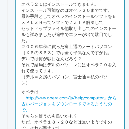
オペラ２１はインストールできません。
インストール可能なのはオペラ２０までです。
最終手段としてオペラのインストールソフトをＥ
ＸＰＬＺＨってソフトで７ＺＩＰ解凍して
セットアップファイル他取り出してのインストー
ルも試みましたが途中でエラーが出て駄目でし
た。
２００６年秋に買った富士通のノートパソコン
（ＸＰのＳＰ３）では全く平気なんですがね。
デルでは何が駄目なんだろう？
それで結局はデルのパソコンにはオペラ２０を入
れて使ってます。
（デル＝女房のパソコン、富士通＝私のパソコ
ン）
オペラは
「
http://www.opera.com/ja/help/computer」から
古いバージョンもダウンロードできるようなの
で、
そちらを使うのも良いかも？
ただ、オペラ１８～２０などは無いようですの
で、それが残念です。