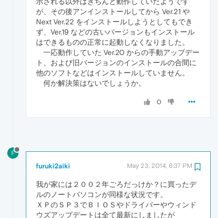
示される以外はきちんと動作していたようです
が、その後アンインストールしてから Ver.21 や
Next Ver.22 をインストールしようとしてもでき
ず、Ver.19 などの古いバージョンもインストール
はできるものの正常に起動しなくなりました。
一応動作していた Ver.20 からの手動アップデー
ト、および旧バージョンのインストールの合間に
他のソフトなどはインストールしていません。
何か解決策はないでしょうか。
0
F
furuki2aiki
May 23, 2014, 6:37 PM
我が家には２００２年ごろだっけか？に買ったデ
ルのノートパソコンが同様な状況です。
ＸＰのＳＰ３でＢＩＯＳやドライバーやウィンド
ウズアップデートは全て最新にしましたが