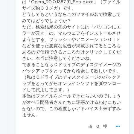
は「Opera_20.0.1387.91_Setup.exe」（ファイル
サイズ約３３メガ）です。
どうしてもというならこのファイル名で検索して
みてはどうでしょうか？
ただ、検索結果の先のサイトには「パソコンにエ
ラーが云々」の、マルウェアをインストールさせ
ようとする、フラッシュやアニメーションＧＩＦ
などを使った悪質な広告が掲載されてるところも
あるので信頼できるところだけクリックしてくだ
さい。本当に注意してくださいね。
できることならＣドライブのディスクイメージの
バックアップをとってから検索して欲しいです。
（私はＣドライブのディスクイメージのバックア
ップをとってからオンラインソフトをダウンロー
ドして試用してます。）
本当はファイルをメールできたらいいのでしょう
がオペラ開発者さんたちに迷惑かけるわけにもい
かないので、この程度しかアドバイス出来ずすみ
ません。
0