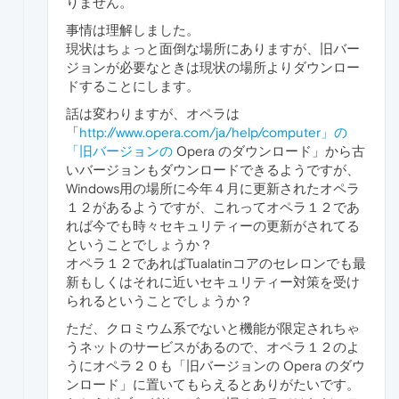
りません。
事情は理解しました。
現状はちょっと面倒な場所にありますが、旧バー
ジョンが必要なときは現状の場所よりダウンロー
ドすることにします。
話は変わりますが、オペラは
「
http://www.opera.com/ja/help/computer」の
「旧バージョンの
Opera のダウンロード」から古
いバージョンもダウンロードできるようですが、
Windows用の場所に今年４月に更新されたオペラ
１２があるようですが、これってオペラ１２であ
れば今でも時々セキュリティーの更新がされてる
ということでしょうか？
オペラ１２であればTualatinコアのセレロンでも最
新もしくはそれに近いセキュリティー対策を受け
られるということでしょうか？
ただ、クロミウム系でないと機能が限定されちゃ
うネットのサービスがあるので、オペラ１２のよ
うにオペラ２０も「旧バージョンの Opera のダウ
ンロード」に置いてもらえるとありがたいです。