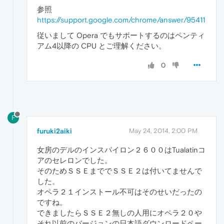
参照
https://support.google.com/chrome/answer/95411
従いまして Opera でもサポートするのはペンティ
アム4以降の CPU とご理解ください。
0
F
furuki2aiki
May 24, 2014, 2:00 PM
女房のデルのインスパイロン２６００はTualatinコ
アのセレロンでした。
そのためＳＳＥまででＳＳＥ２は付いてませんで
した。
オペラ２１インストール不可はそのせいだったの
ですね。
できましたらＳＳＥ２無しの人用にオペラ２０や
それ以前のバージョンの日本語ダウンロードペー