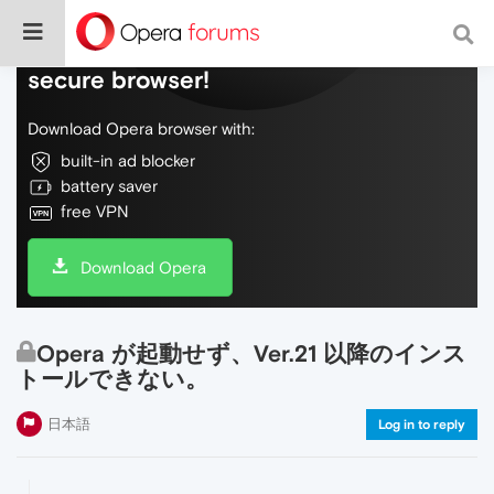
Do more on the web, with a fast and
secure browser!
Download Opera browser with:
built-in ad blocker
battery saver
free VPN
Download Opera
Opera が起動せず、Ver.21 以降のインス
トールできない。
日本語
Log in to reply