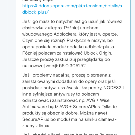
https://addons.opera.com/pl/extensions/details/a
dblock-plus/
Jeśli go masz to natychmiast go usuń jak również
ciasteczka z allegro. Później uruchom
wbudowanego Adblockera, który jest w operze.
Czym one się różnią? Praktycznie niczym, bo
opera posiada moduł dodatku adblock-plusa.
Później polecam zainstalować Ublock Origin.
Jeszcze proszę zaktualizuj przeglądarkę do
najnowszej wersji: 56.0.3051.52
Jeśli problemy nadal są, proszę o screena z
zainstalowanymi dodatkami do opery oraz jeśli
posiadasz antywirusa Avasta, kaspersky, NODE32 i
inne syfniejsze antywirusy to polecam
odinstalować i zainstalować np. AVG + Wise
Antimalware bądź AVG + SecureAPlus. Tylko te
produkty są obecnie dobre. Można nawet
SecureAPlus bo moduł ma na silniku clamava-
znany z linuxa.
Jeśli chodzi o ilość kart to hm, ja mam 2x operę