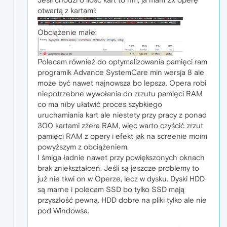
otwartą z kartami:
Obciążenie małe:
Polecam również do optymalizowania pamięci ram
programik Advance SystemCare min wersja 8 ale
może być nawet najnowsza bo lepsza. Opera robi
niepotrzebne wywołania do zrzutu pamięci RAM
co ma niby ułatwić proces szybkiego
uruchamiania kart ale niestety przy pracy z ponad
300 kartami zżera RAM, więc warto czyścić zrzut
pamięci RAM z opery i efekt jak na screenie moim
powyższym z obciążeniem.
I śmiga ładnie nawet przy powiększonych oknach
brak zniekształceń. Jeśli są jeszcze problemy to
już nie tkwi on w Operze, lecz w dysku. Dyski HDD
są marne i polecam SSD bo tylko SSD mają
przyszłość pewną. HDD dobre na pliki tylko ale nie
pod Windowsa.