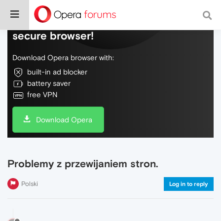
Do more on the web, with a fast and
secure browser!
Download Opera browser with:
built-in ad blocker
battery saver
free VPN
Download Opera
Problemy z przewijaniem stron.
Polski
Log in to reply