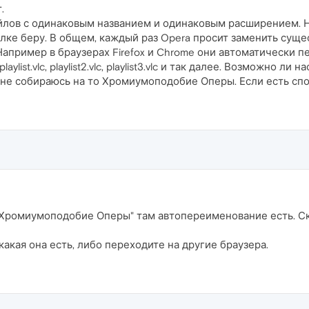
.
йлов с одинаковым названием и одинаковым расширением. Н
алке беру. В общем, каждый раз Opera просит заменить сущ
апример в браузерах Firefox и Chrome они автоматически п
ist.vlc, playlist2.vlc, playlist3.vlc и так далее. Возможно ли
ся не собираюсь на то Хромиумоподобие Оперы. Если есть спо
Хромиумоподобие Оперы" там автопереименование есть. С
акая она есть, либо переходите на другие браузера.