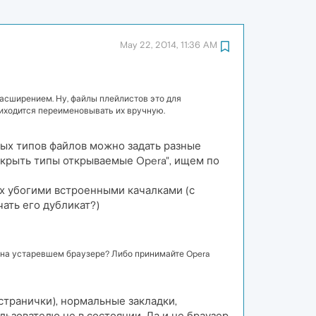
May 22, 2014, 11:36 AM
расширением. Ну, файлы плейлистов это для
риходится переименовывать их вручную.
ных типов файлов можно задать разные
 "скрыть типы открываемые Opera", ищем по
х убогими встроенными качалками (с
чать его дубликат?)
на устаревшем браузере? Либо принимайте Opera
странички), нормальные закладки,
ьзователю не в состоянии. Да и не браузер