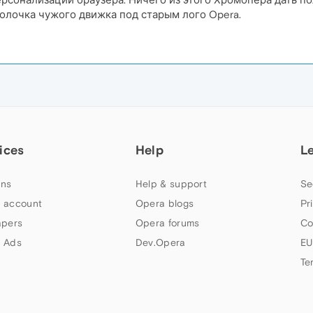
оболочка чужого движка под старым лого Opera.
ices
Help
L
ns
Help & support
Se
 account
Opera blogs
Pr
apers
Opera forums
Co
 Ads
Dev.Opera
EU
Te