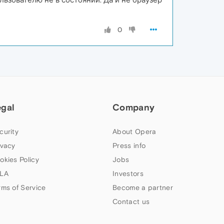
0
egal
Company
curity
About Opera
ivacy
Press info
okies Policy
Jobs
LA
Investors
rms of Service
Become a partner
Contact us