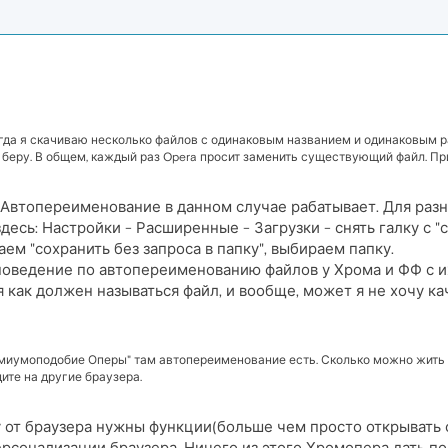
Когда я скачиваю несколько файлов с одинаковым названием и одинаковым 
е беру. В общем, каждый раз Opera просит заменить существующий файл. П
 Автопереименование в данном случае рабатывает. Для раз
здесь: Настройки - Расширенные - Загрузки - снять галку с
ем "сохранить без запроса в папку", выбираем папку.
 поведение по автопереименованию файлов у Хрома и ФФ с и
 как должен называться файл, и вообще, может я не хочу ка
миумоподобие Оперы" там автопереименование есть. Сколько можно жить 
дите на другие браузера.
у от браузера нужны функции(больше чем просто открывать 
рсонализации браузера. Ничего из этого Хромопера дать пол