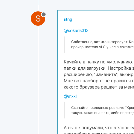
S
stng
@sokaris313
Собственно, вот что интересует. 
проигрывателя VLC у нас в локалк
Качайте в папку по умолчанию.
папки для загрузки. Настройка 
расширению, "изменить", выбира
Мне вот наоборот не нравится
какого браузера решает за меня
@mxxl
Скачайте последнею ревизию "Хро
такую, какая она есть, либо перехо
А вы не подумали, что человек
настройки и возможности по пе