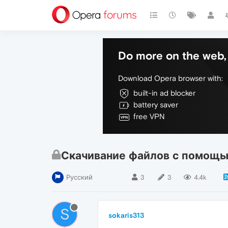
Do more on the web, 
Download Opera browser with:
built-in ad blocker
battery saver
free VPN
Скачивание файлов с помощь
Русский
3
3
4.4k
S
sokaris313