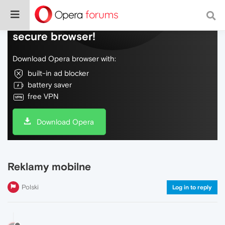
Do more on the web, with a fast and
secure browser!
Download Opera browser with:
built-in ad blocker
battery saver
free VPN
Download Opera
Reklamy mobilne
Polski
Log in to reply