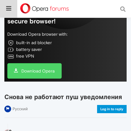
Do more on the web, with a fast and
secure browser!
Download Opera browser with:
built-in ad blocker
battery saver
free VPN
Download Opera
Снова не работают пуш уведомления
Русский
Log in to reply