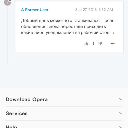
?
A Former User
Sep 27, 2018, 8:32 AM
Добрый день может кто сталкивался. После
обновления снова перестали приходить
какие либо уведомления на рабочий стол :c
1
Download Opera
Computer browsers
Services
Opera for Windows
Help
Add-ons